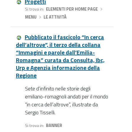
Progetti
Si trova in
ELEMENTI PER HOME PAGE
›
MENU
›
LE ATTIVITÀ
Pubblicato il fascicolo “In cerca
dell’altrove”, il terzo della collana
“Immagini e parole dall’Emilia-
Romagna” curata da Consulta, Ibc,
Urp e Agenzia informazione della
Regione
Sete d’infinito nelle storie degli
emiliano-romagnoli andati per il mondo
“in cerca dell’altrove”, illustrate da
Sergio Tisselli.
Si trova in
BANNER