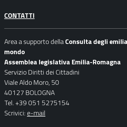
a
n
CONTATTI
c
s
e
t
b
a
Area a supporto della
C
onsulta degli emili
o
g
mondo
o
r
Assemblea legislativa Emilia-Romagna
k
a
Servizio Diritti dei Cittadini
m
Viale Aldo Moro, 50
40127 BOLOGNA
Tel. +39 051 5275154
Scrivici:
e-mail