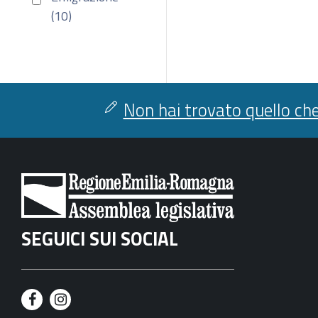
(10)
Non hai trovato quello che
SEGUICI SUI SOCIAL
F
I