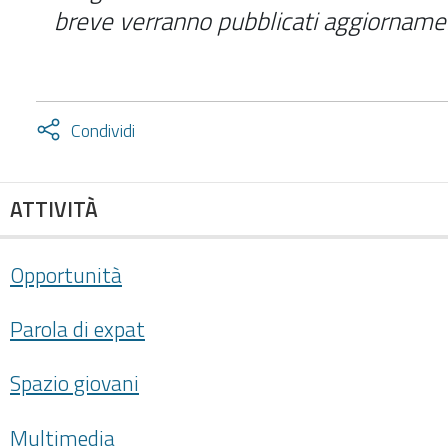
breve verranno pubblicati aggiornamen
Attiva
Condividi
condividi
facebook
twitter
ATTIVITÀ
Opportunità
Parola di expat
Spazio giovani
Multimedia