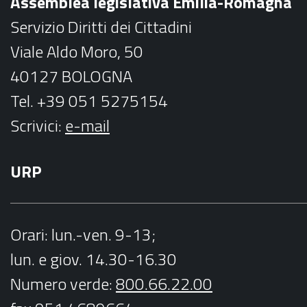
Assemblea legislativa Emilia-Romagna
k
a
Servizio Diritti dei Cittadini
m
Viale Aldo Moro, 50
40127 BOLOGNA
Tel. +39 051 5275154
Scrivici:
e-mail
URP
Orari
: lun.-ven. 9-13;
lun. e giov. 14.30-16.30
Numero verde:
800.66.22.00