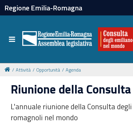
chiudi
Regione Emilia-Romagna
La Consulta
Toggle navigation
Attività
Per chi vive all'estero
Attività
Opportunità
Agenda
Newsletter
Riunione della Consult
L'annuale riunione della Consulta degli
romagnoli nel mondo