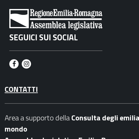
SEGUICI SUI SOCIAL
F
I
a
n
CONTATTI
c
s
e
t
b
a
Area a supporto della
C
onsulta degli emili
o
g
mondo
o
r