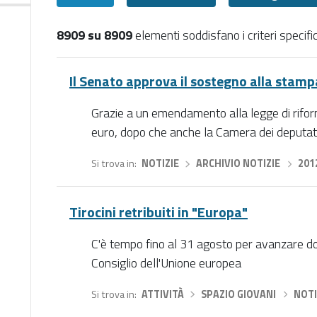
8909 su 8909
elementi soddisfano i criteri specific
Tutti
Il Senato approva il sostegno alla stampa
Grazie a un emendamento alla legge di riforma
euro, dopo che anche la Camera dei deputati 
Si trova in
NOTIZIE
›
ARCHIVIO NOTIZIE
›
201
Tirocini retribuiti in "Europa"
C'è tempo fino al 31 agosto per avanzare 
Consiglio dell'Unione europea
Si trova in
ATTIVITÀ
›
SPAZIO GIOVANI
›
NOTI