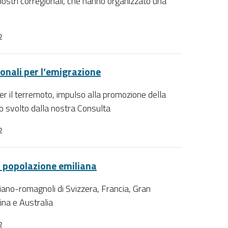
ostri corregionali, che hanno organizzato una
2
onali per l’emigrazione
er il terremoto, impulso alla promozione della
o svolto dalla nostra Consulta
2
la popolazione emiliana
iliano-romagnoli di Svizzera, Francia, Gran
ina e Australia
2