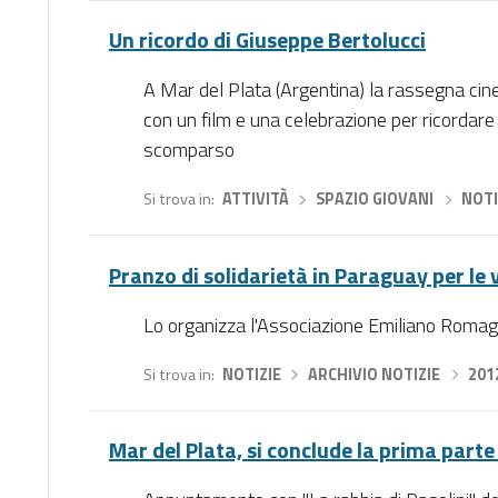
Un ricordo di Giuseppe Bertolucci
A Mar del Plata (Argentina) la rassegna cin
con un film e una celebrazione per ricordare
scomparso
Si trova in
ATTIVITÀ
›
SPAZIO GIOVANI
›
NOTI
Pranzo di solidarietà in Paraguay per le
Lo organizza l'Associazione Emiliano Romag
Si trova in
NOTIZIE
›
ARCHIVIO NOTIZIE
›
201
Mar del Plata, si conclude la prima parte