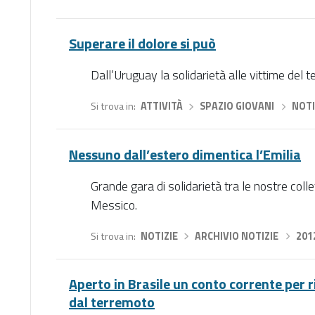
Superare il dolore si può
Dall’Uruguay la solidarietà alle vittime del 
Si trova in
ATTIVITÀ
›
SPAZIO GIOVANI
›
NOTI
Nessuno dall’estero dimentica l’Emilia
Grande gara di solidarietà tra le nostre collet
Messico.
Si trova in
NOTIZIE
›
ARCHIVIO NOTIZIE
›
201
Aperto in Brasile un conto corrente per r
dal terremoto