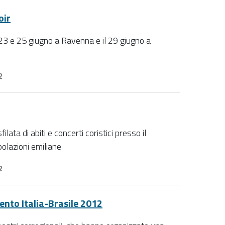
oir
l 23 e 25 giugno a Ravenna e il 29 giugno a
2
ata di abiti e concerti coristici presso il
polazioni emiliane
2
ento Italia-Brasile 2012