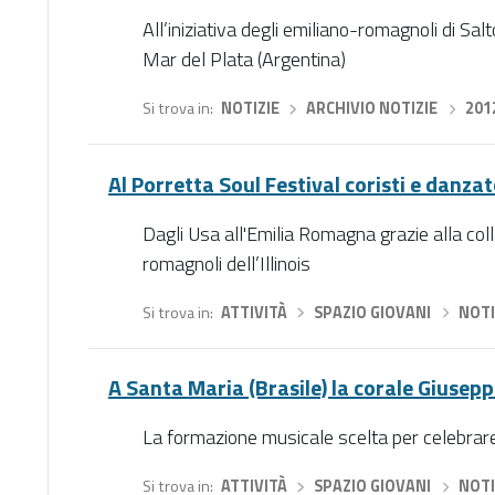
All’iniziativa degli emiliano-romagnoli di Sal
Mar del Plata (Argentina)
Si trova in
NOTIZIE
›
ARCHIVIO NOTIZIE
›
201
Al Porretta Soul Festival coristi e danza
Dagli Usa all'Emilia Romagna grazie alla col
romagnoli dell’Illinois
Si trova in
ATTIVITÀ
›
SPAZIO GIOVANI
›
NOTI
A Santa Maria (Brasile) la corale Giusepp
La formazione musicale scelta per celebrare 
Si trova in
ATTIVITÀ
›
SPAZIO GIOVANI
›
NOTI