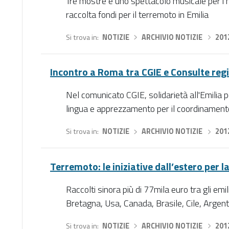
Tre mostre e uno spettacolo musicale per i n
raccolta fondi per il terremoto in Emilia
Si trova in
NOTIZIE
›
ARCHIVIO NOTIZIE
›
201
Incontro a Roma tra CGIE e Consulte regi
Nel comunicato CGIE, solidarietà all'Emilia p
lingua e apprezzamento per il coordinament
Si trova in
NOTIZIE
›
ARCHIVIO NOTIZIE
›
201
Terremoto: le iniziative dall’estero per 
Raccolti sinora più di 77mila euro tra gli em
Bretagna, Usa, Canada, Brasile, Cile, Argent
Si trova in
NOTIZIE
›
ARCHIVIO NOTIZIE
›
201