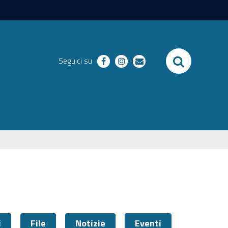
SEARCH
Seguici su
facebook
instagram
email
i
File
Notizie
Eventi