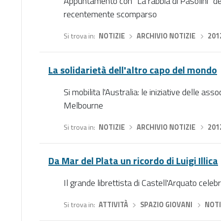
Appuntamento con "La rabbia di Pasolini" de
recentemente scomparso
Si trova in
NOTIZIE
›
ARCHIVIO NOTIZIE
›
201
La solidarietà dell'altro capo del mondo
Si mobilita l'Australia: le iniziative delle a
Melbourne
Si trova in
NOTIZIE
›
ARCHIVIO NOTIZIE
›
201
Da Mar del Plata un ricordo di Luigi Illica
Il grande librettista di Castell'Arquato cele
Si trova in
ATTIVITÀ
›
SPAZIO GIOVANI
›
NOTI