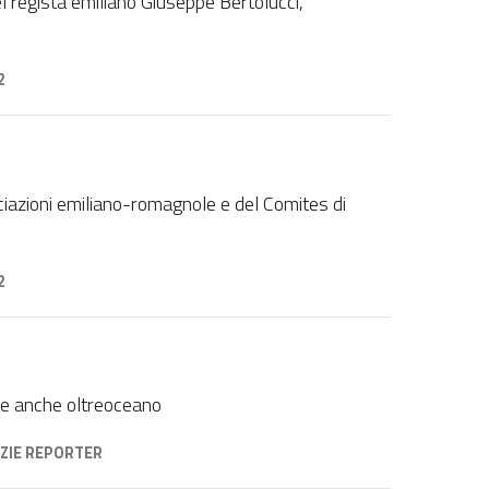
l regista emiliano Giuseppe Bertolucci,
2
ssociazioni emiliano-romagnole e del Comites di
2
bre anche oltreoceano
ZIE REPORTER