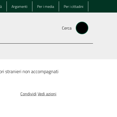
tà
Argomenti
Per i media
Per i cittadini
Cerca
ri stranieri non accompagnati
Condividi
Vedi azioni