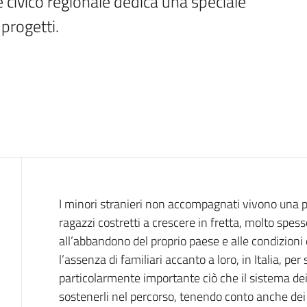
e civico regionale dedica una speciale 
progetti. 
Introduzione
I minori stranieri non accompagnati vivono una pa
ragazzi costretti a crescere in fretta, molto spes
all’abbandono del proprio paese e alle condizioni 
l’assenza di familiari accanto a loro, in Italia, per
particolarmente importante ciò che il sistema dei s
sostenerli nel percorso, tenendo conto anche dei r