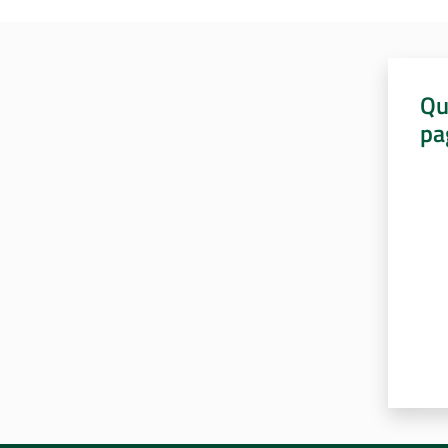
Qu
pa
Valut