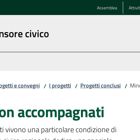
Assemblea
Attivi
nsore civico
ogetti e convegni
I progetti
Progetti conclusi
Mino
/
/
/
 non accompagnati