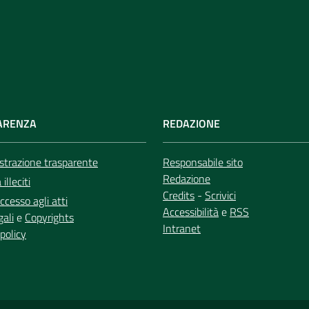
ARENZA
REDAZIONE
trazione trasparente
Responsabile sito
Redazione
illeciti
Credits
-
Scrivici
ccesso agli atti
Accessibilità
e
RSS
gali
e
Copyrights
Intranet
policy