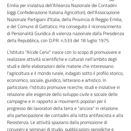
Emilia per iniziativa dell'Alleanza Nazionale dei Contadini
Assemblea
(oggi Confederazione Italiana Agricoltori), dell'Associazione
Nazionale Partigiani d'Italia, della Provincia di Reggio Emilia,
Attività
e del Comune di Gattatico. Ha conseguito il riconoscimento
di Personalità Giuridica di valenza nazionale dalla Presidenza
della Repubblica, con D.P.R. n.533 del 18 luglio 1975.
Argomenti
L'Istituto "Alcide Cervi" nasce con lo scopo di promuovere e
Per i media
realizzare attività scientifiche e culturali nell'ambito degli
studi e delle elaborazioni delle materie che interessano
l'agricoltura e il mondo rurale, indagati sotto il profilo storico,
Per i cittadini
economico, sociale, giuridico, letterario e artistico. In
particolare, l'Istituto promuove ricerche, studi e iniziative in
relazione alle esigenze dello sviluppo civile e sociale delle
campagne e in rapporto ai movimenti popolari per il
progresso dei lavoratori della terra e "ancora" in relazione
alla partecipazione dei contadini alla lotta antifascista e alla
Resistenza. Le attività spaziano dalla promozione di
convegni e seminari di studio, pubblicazioni periodiche e