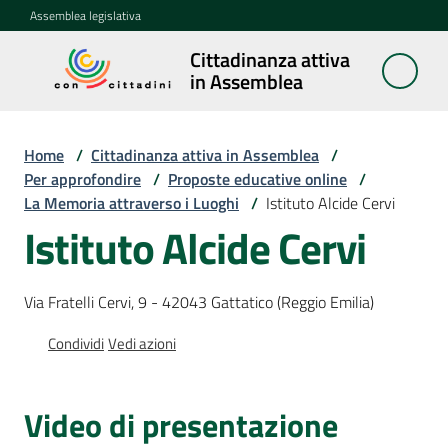
Vai al contenuto
Vai alla navigazione
Vai al footer
Assemblea legislativa
Cittadinanza attiva
Cittadinanza
in Assemblea
attiva in
Assemblea
Home
/
Cittadinanza attiva in Assemblea
/
Per approfondire
/
Proposte educative online
/
La Memoria attraverso i Luoghi
/
Istituto Alcide Cervi
Concittadini
Istituto Alcide Cervi
Porte
aperte
Via Fratelli Cervi, 9 - 42043 Gattatico (Reggio Emilia)
in
Assemblea
Condividi
Vedi azioni
Mostre
itineranti
Video di presentazione