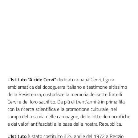
Percorsi
sulla
memoria
Seguici
su
L'Istituto
"Alcide Cervi"
dedicato a papà Cervi, figura
emblematica del dopoguerra italiano e testimone altissimo
della Resistenza, custodisce la memoria dei sette fratelli
Cervi e del loro sacrifico. Da più di trent'anni è in prima fila
con la ricerca scientifica e la promozione culturale, nel
campo della storia delle campagne, delle lotte democratiche
e dei valori antifascisti alla base della nostra Repubblica.
Assemblea
legislativa
L'Istituto
è stato costituito il 24 aprile del 1972 a Reggio