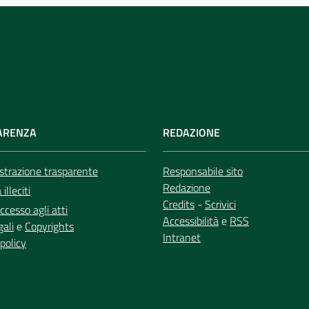
ARENZA
REDAZIONE
trazione trasparente
Responsabile sito
Redazione
illeciti
Credits
-
Scrivici
ccesso agli atti
Accessibilità
e
RSS
gali
e
Copyrights
Intranet
policy