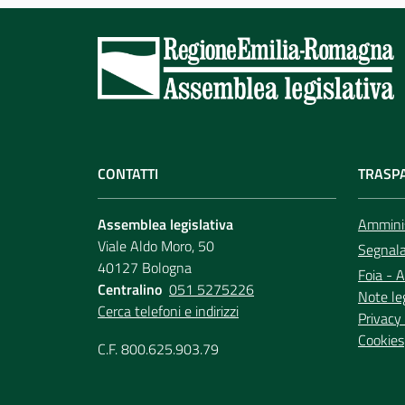
CONTATTI
TRASP
Assemblea legislativa
Amminis
Viale Aldo Moro, 50
Segnala 
40127 Bologna
Foia - A
Centralino
051 5275226
Note le
Cerca telefoni e indirizzi
Privacy 
Cookies
C.F. 800.625.903.79