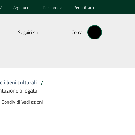
tà
Argomenti
Per i media
Per i cittadini
Seguici su
Cerca
 i beni culturali
/
tazione allegata
Condividi
Vedi azioni