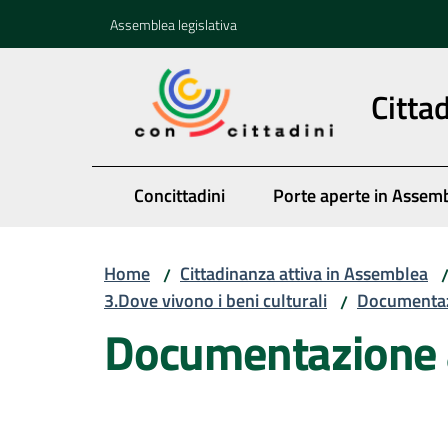
Vai al contenuto
Vai alla navigazione
Vai al footer
Assemblea legislativa
Citta
Concittadini
Porte aperte in Assem
Home
Cittadinanza attiva in Assemblea
/
3.Dove vivono i beni culturali
Documentaz
/
Documentazione 