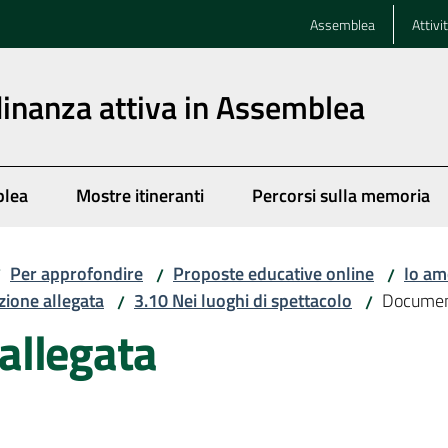
Assemblea
Attivi
dinanza attiva in Assemblea
blea
Mostre itineranti
Percorsi sulla memoria
Per approfondire
Proposte educative online
Io amo
/
/
/
ione allegata
3.10 Nei luoghi di spettacolo
Documen
/
/
allegata