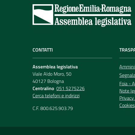
CONTATTI
TRASP
Assemblea legislativa
Amminis
Viale Aldo Moro, 50
Segnala 
40127 Bologna
Foia - A
Centralino
051 5275226
Note le
Cerca telefoni e indirizzi
Privacy 
Cookies
C.F. 800.625.903.79