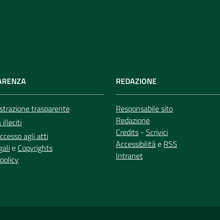
ARENZA
REDAZIONE
trazione trasparente
Responsabile sito
Redazione
illeciti
Credits
-
Scrivici
ccesso agli atti
Accessibilità
e
RSS
gali
e
Copyrights
Intranet
policy