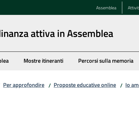
Assemblea
Attivi
dinanza attiva in Assemblea
blea
Mostre itineranti
Percorsi sulla memoria
Per approfondire
Proposte educative online
Io amo
/
/
/