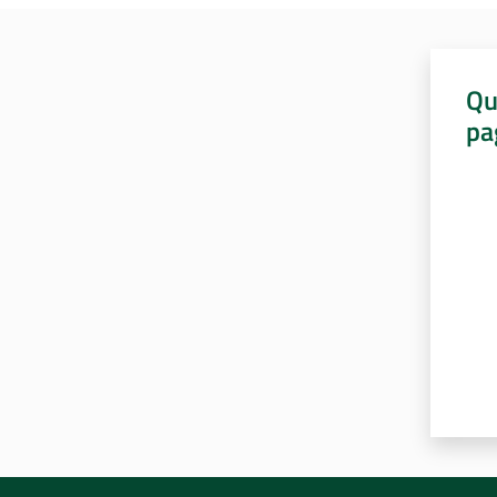
Qu
pa
Valut