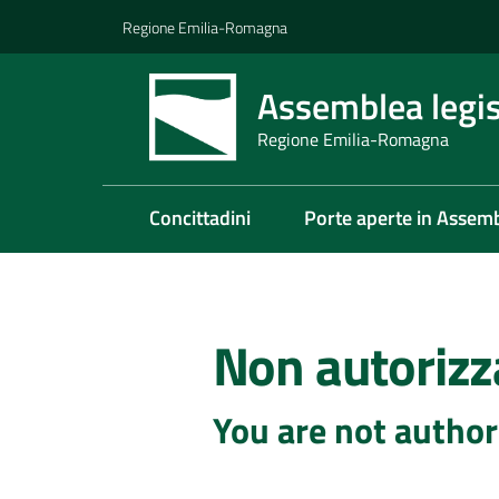
Vai al contenuto
Vai alla navigazione
Vai al footer
Regione Emilia-Romagna
Assemblea legis
Regione Emilia-Romagna
Concittadini
Porte aperte in Assem
Non autorizz
You are not author