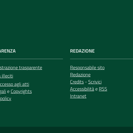
ARENZA
REDAZIONE
trazione trasparente
Responsabile sito
Redazione
illeciti
Credits
-
Scrivici
ccesso agli atti
Accessibilità
e
RSS
gali
e
Copyrights
Intranet
policy