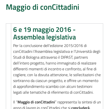
Percorsi
Maggio di conCittadini
sulla
memoria
6 e 19 maggio 2016 -
Assemblea legislativa
Seguici
su
Per la conclusione dell'edizione 2015/2016 di
conCittadini l’Assemblea legislativa e l’Università degli
Studi di Bologna attraverso il DIPAST, partners
dell’intero progetto, hanno immaginato di realizzare
differenti momenti di incontro e confronto, al fine di
cogliere, con la dovuta attenzione, le sollecitazioni che
sortiranno da ciascun progetto, e offrire un momento
di approfondimento scambio con alcuni testimoni
legati alle tematiche di riferimento di conCittadini.
Assemblea
Il “
Maggio di conCittadini
” rappresenta la sintesi di un
legislativa
anno di lavoro in conCittadini che si
concluderà,