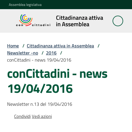
Vai al contenuto
Vai alla navigazione
Vai al footer
Assemblea legislativa
Cittadinanza attiva
Cittadinanza
in Assemblea
attiva in
Assemblea
Home
/
Cittadinanza attiva in Assemblea
/
Newsletter -no
/
2016
/
conCittadini - news 19/04/2016
Concittadini
conCittadini - news
Porte
19/04/2016
aperte
in
Assemblea
Newsletter n.13 del 19/04/2016
Mostre
Condividi
Vedi azioni
itineranti