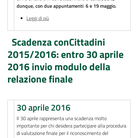
dunque, con due appuntamenti
:
6 e 19 maggio.
Assemblea
Leggi di più
Attività
Scadenza conCittadini
Argomenti
2015/2016: entro 30 aprile
Per i media
2016 invio modulo della
relazione finale
Per i cittadini
30 aprile 2016
Il 30 aprile rappresenta una scadenza molto
importante per chi desidera partecipare alla procedura
di valutazione finale per il riconoscimento del