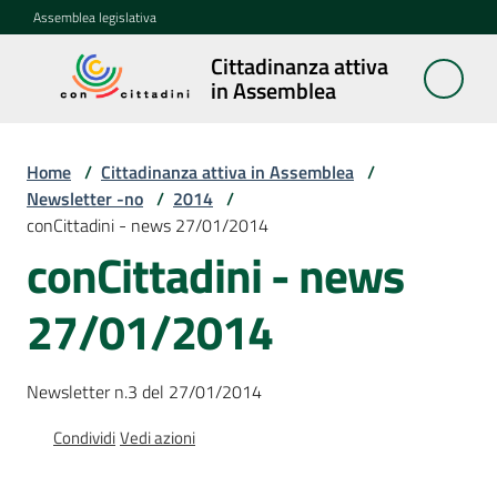
Vai al contenuto
Vai alla navigazione
Vai al footer
Assemblea legislativa
Cittadinanza attiva
Cittadinanza
in Assemblea
attiva in
Assemblea
Home
/
Cittadinanza attiva in Assemblea
/
Newsletter -no
/
2014
/
conCittadini - news 27/01/2014
Concittadini
conCittadini - news
Porte
27/01/2014
aperte
in
Assemblea
Newsletter n.3 del 27/01/2014
Mostre
Condividi
Vedi azioni
itineranti