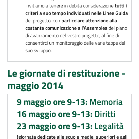
invitiamo a tenere in debita considerazione
tutti i
Assemblea
criteri a suo tempo individuati nelle Linee Guida
del progetto, con
particolare attenzione alla
Attività
costante comunicazione all’Assemblea
del piano
di avanzamento del vostro progetto, al fine di
consentirci un monitoraggio delle varie tappe del
Argomenti
suo sviluppo.
Per i media
Le giornate di restituzione -
maggio 2014
Per i cittadini
9 maggio ore 9-13:
Memoria
16 maggio ore 9-13:
Diritti
23 maggio ore 9-13:
Legalità
(giornate dedicate alle scuole medie, superiori e agli