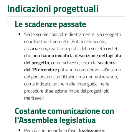
Percorsi
Indicazioni progettuali
sulla
memoria
Le scadenze passate
Sia le scuole coinvolte direttamente, sia i soggetti
coordinatori di una rete (Enti locali, scuole,
Seguici
associazioni, realtà no-profit della società civile)
su
che
non hanno inviato la descrizione dettagliata
del progetto
, come richiesto, entro la
scadenza
del 15 dicembre
potranno considerarsi all’interno
del percorso di conCittadini, ma non entreranno,
come indicato anche nelle linee guida, nelle
procedure di selezione finale dei progetti più
meritevoli.
Costante comunicazione con
l'Assemblea legislativa
Assemblea
legislativa
Per ciò che riguarda la fase di
selezione
vi