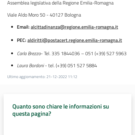
Assemblea legislativa della Regione Emilia-Romagna
Percorsi
sulla
Viale Aldo Moro 50 - 40127 Bologna
memoria
Email:
alcittadinanza@regione.emilia-romagna.it
PEC:
aldiritti@postacert.regione.emilia-romagna.it
Seguici
su
Carla Brezzo
- Tel. 335 1844036 – 051 (+39) 527 5963
Laura Bordoni
- tel. (+39) 051 527 5884
Ultimo aggiornamento
:
21-12-2022 11:12
Quanto sono chiare le informazioni su
questa pagina?
Assemblea
Valuta da 1 a 5 stelle
legislativa