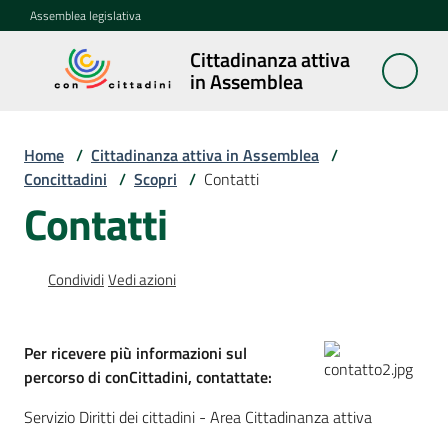
Vai al contenuto
Vai alla navigazione
Vai al footer
Assemblea legislativa
Cittadinanza attiva
Cittadinanza
in Assemblea
attiva in
Assemblea
Home
/
Cittadinanza attiva in Assemblea
/
Concittadini
/
Scopri
/
Contatti
Contatti
Concittadini
Menu selezionato
Porte
Condividi
Vedi azioni
aperte
in
Assemblea
Per ricevere più informazioni sul
percorso di conCittadini, contattate:
Mostre
itineranti
Servizio Diritti dei cittadini - Area Cittadinanza attiva