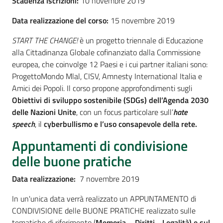
Scadenza iscrizioni:
10 novembre 2019
Assemblea
Data realizzazione del corso:
15 novembre 2019
START THE CHANGE!
è un progetto
triennale di Educazione
Attività
alla Cittadinanza Globale cofinanziato dalla Commissione
europea, che coinvolge 12 Paesi e i cui partner italiani sono:
Argomenti
ProgettoMondo Mlal, CISV, Amnesty International Italia e
Amici dei Popoli. Il corso propone approfondimenti sugli
Per i media
Obiettivi di sviluppo sostenibile (SDGs) dell’Agenda 2030
delle Nazioni Unite
, con un focus particolare sull’
hate
speech
, il
cyberbullismo e l’uso consapevole della rete.
Per i cittadini
Appuntamenti di condivisione
delle buone pratiche
Data realizzazione:
7 novembre 2019
In un'unica data verrà realizzato un APPUNTAMENTO di
CONDIVISIONE delle BUONE PRATICHE realizzato sulle
tematiche di riferimento (
Memoria – Diritti
-
Legalità) e sul