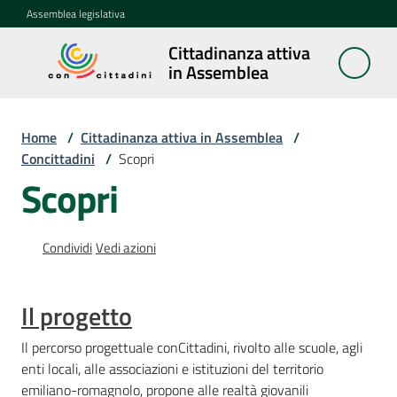
Vai al contenuto
Vai alla navigazione
Vai al footer
Assemblea legislativa
Cittadinanza attiva
Cittadinanza
in Assemblea
attiva in
Assemblea
Home
/
Cittadinanza attiva in Assemblea
/
Concittadini
/
Scopri
Scopri
Concittadini
Menu selezionato
Porte
Condividi
Vedi azioni
aperte
in
Assemblea
Il progetto
Mostre
Il percorso progettuale conCittadini, rivolto alle scuole, agli
itineranti
enti locali, alle associazioni e istituzioni del territorio
emiliano-romagnolo, propone alle realtà giovanili