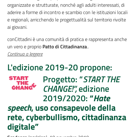
Percorsi
organizzate e strutturate, nonché agli adulti interessati, di
sulla
aderire a forme di incontro e scambio con le istituzioni locali
memoria
e regionali, arricchendo le progettualità sul territorio rivolte
ai giovani.
conCittadini è una comunità di pratica e rappresenta anche
Seguici
un vero e proprio
Patto di Cittadinanza
..
su
Continua a leggere
L'edizione 2019-20 propone:
Progetto: “
START THE
CHANGE!”,
edizione
2019/2020:
“
Hate
speech
, uso consapevole della
rete, cyberbullismo, cittadinanza
digitale”
Assemblea
legislativa