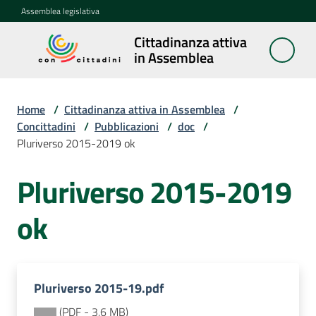
Vai al contenuto
Vai alla navigazione
Vai al footer
Assemblea legislativa
Cittadinanza attiva
Cittadinanza
in Assemblea
attiva in
Assemblea
Home
/
Cittadinanza attiva in Assemblea
/
Concittadini
/
Pubblicazioni
/
doc
/
Pluriverso 2015-2019 ok
Concittadini
Menu selezionato
Pluriverso 2015-2019
Porte
aperte
ok
in
Assemblea
Mostre
Pluriverso 2015-19.pdf
itineranti
(
PDF
-
3,6 MB
)