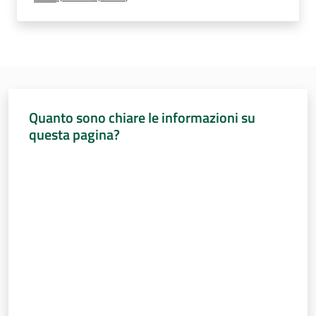
Percorsi
sulla
memoria
Seguici
Quanto sono chiare le informazioni su
su
questa pagina?
Valuta da 1 a 5 stelle
Assemblea
legislativa