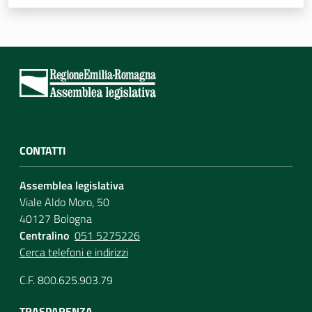
Assemblea
Attività
Argomenti
Per i media
CONTATTI
Per i cittadini
Assemblea legislativa
Viale Aldo Moro, 50
40127 Bologna
Centralino
051 5275226
Cerca telefoni e indirizzi
C.F. 800.625.903.79
TRASPARENZA