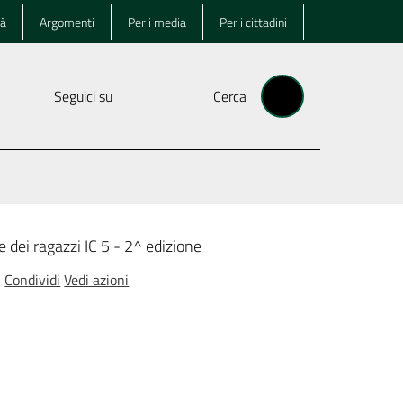
tà
Argomenti
Per i media
Per i cittadini
Seguici su
Cerca
 dei ragazzi IC 5 - 2^ edizione
Condividi
Vedi azioni