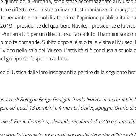
e e quinte della Primaria, sono state accompagnate al Museo di
tto e riflettere sulla straordinaria testimonianza di impegno e
ato per vinto e ha mobilitato prima l'opinione pubblica italiana
o 2019 il presidente del quartiere Navile, il presidente e la 
lla Primaria IC5 per un dibattito sull’accaduto. I bambini sono
o molte domande. Subito dopo si è svolta la visita al Museo.
al video nella sala del Museo. L’attività si è conclusa a scuola
nel gruppo dell’esperienza fatta.
seo di Ustica dalle loro insegnanti a partire dalla seguente brev
roporto di Bologna Borgo Panigale il volo IH870, un aeromobile
eri, dei quali 13 bambini e 4 membri dell'equipaggio. Orario di a
rale di Roma Ciampino, rilevando regolarità di rotta e puntualità
vviare l'atterraggio, né a quelli successivi del radar militare di