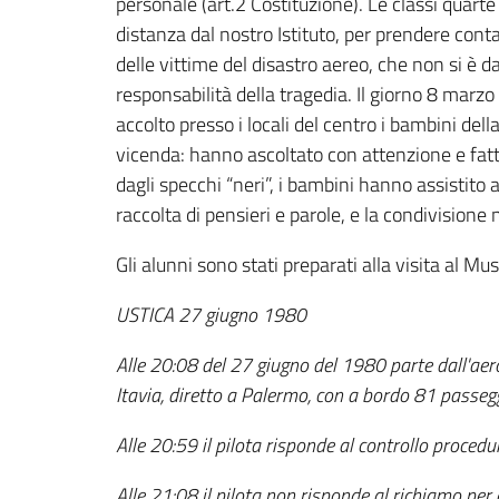
personale (art.2 Costituzione). Le classi quart
distanza dal nostro Istituto, per prendere conta
delle vittime del disastro aereo, che non si è d
responsabilità della tragedia. Il giorno 8 marz
accolto presso i locali del centro i bambini de
vicenda: hanno ascoltato con attenzione e fatt
dagli specchi “neri”, i bambini hanno assistito 
raccolta di pensieri e parole, e la condivisione 
Gli alunni sono stati preparati alla visita al Mu
USTICA 27 giugno 1980
Alle 20:08 del 27 giugno del 1980 parte dall'ae
Itavia, diretto a Palermo, con a bordo 81 passegg
Alle 20:59 il pilota risponde al controllo procedu
Alle 21:08 il pilota non risponde al richiamo per a