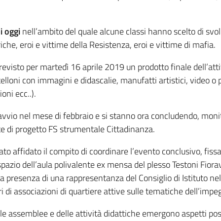
di oggi
nell’ambito del quale alcune classi hanno scelto di svol
che, eroi e vittime della Resistenza, eroi e vittime di mafia.
visto per martedì 16 aprile 2019 un prodotto finale dell’attivit
rtelloni con immagini e didascalie, manufatti artistici, video 
oni ecc..).
 avvio nel mese di febbraio e si stanno ora concludendo, moni
e di progetto FS strumentale Cittadinanza.
ato affidato il compito di coordinare l’evento conclusivo, fiss
ello spazio dell’aula polivalente ex mensa del plesso Testoni Fio
alla presenza di una rappresentanza del Consiglio di Istituto n
i di associazioni di quartiere attive sulle tematiche dell’impeg
e assemblee e delle attività didattiche emergono aspetti positi