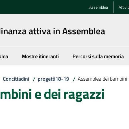
Assemblea
Attivi
dinanza attiva in Assemblea
blea
Mostre itineranti
Percorsi sulla memoria
Concittadini
progetti18-19
Assemblea dei bambini e
/
/
/
bini e dei ragazzi