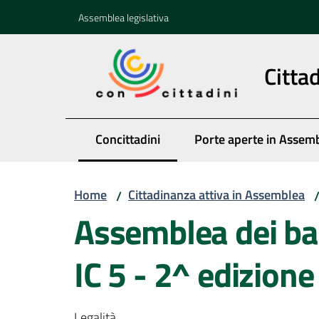
Vai al contenuto
Vai alla navigazione
Vai al footer
Assemblea legislativa
Citta
Concittadini
Porte aperte in Assem
Menu selezionato
Home
Cittadinanza attiva in Assemblea
/
Assemblea dei bam
IC 5 - 2^ edizione
Legalità