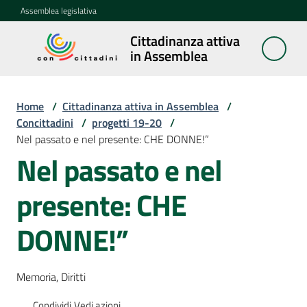
Vai al contenuto
Vai alla navigazione
Vai al footer
Assemblea legislativa
Cittadinanza attiva
Cittadinanza
in Assemblea
attiva in
Assemblea
Home
/
Cittadinanza attiva in Assemblea
/
Concittadini
/
progetti 19-20
/
Nel passato e nel presente: CHE DONNE!”
Concittadini
Menu selezionato
Nel passato e nel
Porte
presente: CHE
aperte
in
Assemblea
DONNE!”
Mostre
Memoria, Diritti
itineranti
Condividi
Vedi azioni