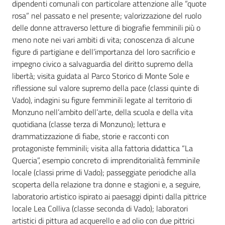
dipendenti comunali con particolare attenzione alle “quote
rosa” nel passato e nel presente; valorizzazione del ruolo
delle donne attraverso letture di biografie femminili più o
meno note nei vari ambiti di vita; conoscenza di alcune
figure di partigiane e dell’importanza del loro sacrificio e
impegno civico a salvaguardia del diritto supremo della
libertà; visita guidata al Parco Storico di Monte Sole e
riflessione sul valore supremo della pace (classi quinte di
Vado), indagini su figure femminili legate al territorio di
Monzuno nell’ambito dell’arte, della scuola e della vita
quotidiana (classe terza di Monzuno); lettura e
drammatizzazione di fiabe, storie e racconti con
protagoniste femminili; visita alla fattoria didattica “La
Quercia”, esempio concreto di imprenditorialità femminile
locale (classi prime di Vado); passeggiate periodiche alla
scoperta della relazione tra donne e stagioni e, a seguire,
laboratorio artistico ispirato ai paesaggi dipinti dalla pittrice
locale Lea Colliva (classe seconda di Vado); laboratori
artistici di pittura ad acquerello e ad olio con due pittrici