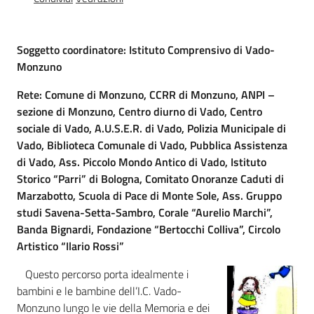
Percorsi
sulla
memoria
Soggetto coordinatore: Istituto Comprensivo di Vado-
Monzuno
Rete: Comune di Monzuno, CCRR di Monzuno, ANPI –
Seguici
sezione di Monzuno, Centro diurno di Vado, Centro
su
sociale di Vado, A.U.S.E.R. di Vado, Polizia Municipale di
Vado, Biblioteca Comunale di Vado, Pubblica Assistenza
di Vado, Ass. Piccolo Mondo Antico di Vado, Istituto
Storico “Parri” di Bologna, Comitato Onoranze Caduti di
Marzabotto, Scuola di Pace di Monte Sole, Ass. Gruppo
studi Savena-Setta-Sambro, Corale “Aurelio Marchi”,
Banda Bignardi, Fondazione “Bertocchi Colliva”, Circolo
Artistico “Ilario Rossi”
Questo percorso porta idealmente i
Assemblea
bambini e le bambine dell’I.C. Vado-
legislativa
Monzuno lungo le vie della Memoria e dei