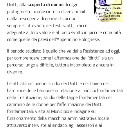
Diritti, alla
scoperta di donne
di oggi
protagoniste riconosciute in diversi ambiti
Assemblea
e alla ri-scoperta di donne di cui non
sempre si ritrovano, nei testi scritti, tracce
Attività
adeguate al loro valore e al ruolo svolto in piccole comunità
come quelle dei paesi dell’Appennino Bolognese.
Argomenti
Il periodo studiato è quello che va dalla Resistenza ad oggi,
Per i media
per comprendere come l’affermazione dei “diritti” sia un
percorso lungo e difficile, tuttora incompleto e ancora in
divenire.
Per i cittadini
Le attività includono: studio dei Diritti e dei Doveri dei
bambini e delle bambine in relazione ai principi fondamentali
della Costituzione; studio delle tappe fondamentali del
cammino delle donne per l’affermazione dei Diritti
fondamentali; visita al Municipio e indagine sul
funzionamento della macchina amministrativa locale
attraverso interviste al sindaco, agli assessori e ai