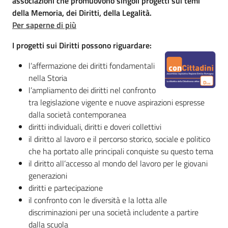
associazioni che promuovono singoli progetti sui temi
Percorsi
della Memoria, dei Diritti, della Legalità.
sulla
Per saperne di più
memoria
I progetti sui Diritti possono riguardare:
l’affermazione dei diritti fondamentali
Seguici
nella Storia
su
l’ampliamento dei diritti nel confronto
tra legislazione vigente e nuove aspirazioni espresse
dalla società contemporanea
diritti individuali, diritti e doveri collettivi
il diritto al lavoro e il percorso storico, sociale e politico
che ha portato alle principali conquiste su questo tema
il diritto all’accesso al mondo del lavoro per le giovani
generazioni
diritti e partecipazione
il confronto con le diversità e la lotta alle
Assemblea
discriminazioni per una società includente a partire
legislativa
dalla scuola