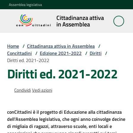
Vai al contenuto
Vai alla navigazione
Vai al footer
Assemblea legislativa
Cittadinanza attiva
Cittadinanza
in Assemblea
attiva in
Assemblea
Home
/
Cittadinanza attiva in Assemblea
/
Concittadini
/
Edizione 2021-2022
/
Diritti
/
Diritti ed. 2021-2022
Concittadini
Menu selezionato
Diritti ed. 2021-2022
Porte
aperte
Condividi
Vedi azioni
in
Assemblea
conCittadini è il progetto di Educazione alla cittadinanza
Mostre
dell'Assemblea legislativa, che ogni anno coinvolge decine
itineranti
di migliaia di ragazzi, attraverso scuole, enti locali e