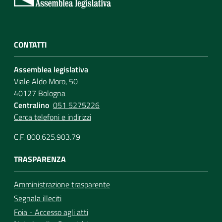
Assemblea
Attività
CONTATTI
Argomenti
Assemblea legislativa
Viale Aldo Moro, 50
40127 Bologna
Per i media
Centralino
051 5275226
Cerca telefoni e indirizzi
Per i cittadini
C.F. 800.625.903.79
TRASPARENZA
Amministrazione trasparente
Segnala illeciti
Foia - Accesso agli atti