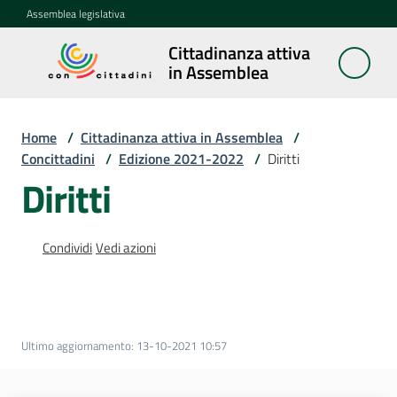
Vai al contenuto
Vai alla navigazione
Vai al footer
Assemblea legislativa
Cittadinanza attiva
Cittadinanza
in Assemblea
attiva in
Assemblea
Home
/
Cittadinanza attiva in Assemblea
/
Concittadini
/
Edizione 2021-2022
/
Diritti
Diritti
Concittadini
Menu selezionato
Porte
Condividi
Vedi azioni
aperte
in
Assemblea
Mostre
Ultimo aggiornamento
:
13-10-2021 10:57
itineranti