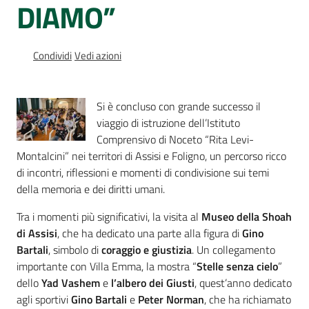
DIAMO”
Percorsi
sulla
memoria
Condividi
Vedi azioni
Seguici
Si è concluso con grande successo il
su
viaggio di istruzione dell’Istituto
Comprensivo di Noceto “Rita Levi-
Montalcini” nei territori di Assisi e Foligno, un percorso ricco
di incontri, riflessioni e momenti di condivisione sui temi
della memoria e dei diritti umani.
Tra i momenti più significativi, la visita al
Museo della Shoah
di Assisi
, che ha dedicato una parte alla figura di
Gino
Bartali
, simbolo di
coraggio e giustizia
. Un collegamento
importante con Villa Emma, la mostra “
Stelle senza cielo
”
Assemblea
dello
Yad Vashem
e
l’albero dei Giusti
, quest’anno dedicato
legislativa
agli sportivi
Gino Bartali
e
Peter Norman
, che ha richiamato