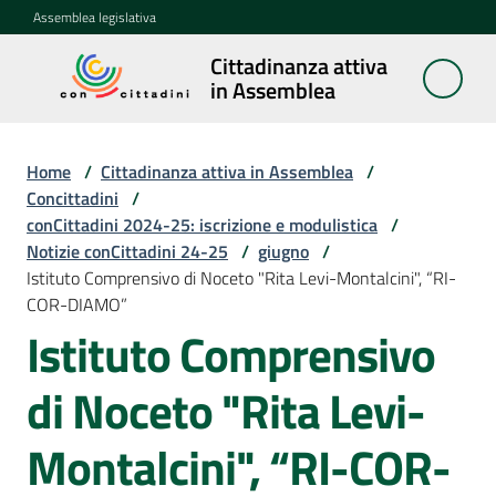
Vai al contenuto
Vai alla navigazione
Vai al footer
Assemblea legislativa
Cittadinanza attiva
Cittadinanza
in Assemblea
attiva in
Assemblea
Home
/
Cittadinanza attiva in Assemblea
/
Concittadini
/
conCittadini 2024-25: iscrizione e modulistica
/
Concittadini
Notizie conCittadini 24-25
Menu selezionato
/
giugno
/
Istituto Comprensivo di Noceto "Rita Levi-Montalcini", “RI-
Porte
COR-DIAMO”
aperte
Istituto Comprensivo
in
Assemblea
di Noceto "Rita Levi-
Mostre
Montalcini", “RI-COR-
itineranti