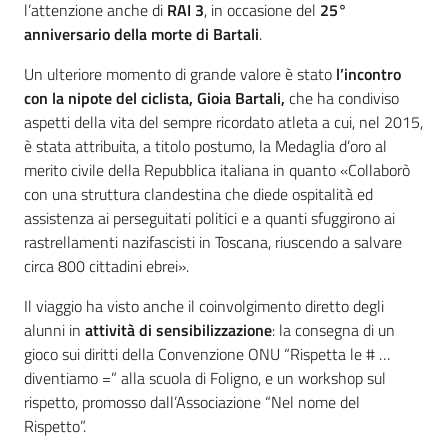
l’attenzione anche di
RAI 3
, in occasione del
25°
anniversario della morte di Bartali
.
Assemblea
Un ulteriore momento di grande valore è stato
l’incontro
Attività
con la nipote del ciclista, Gioia Bartali,
che ha condiviso
aspetti della vita del sempre ricordato atleta a cui, nel 2015,
Argomenti
è stata attribuita, a titolo postumo, la Medaglia d’oro al
merito civile della Repubblica italiana in quanto «Collaborò
Per i media
con una struttura clandestina che diede ospitalità ed
assistenza ai perseguitati politici e a quanti sfuggirono ai
rastrellamenti nazifascisti in Toscana, riuscendo a salvare
Per i cittadini
circa 800 cittadini ebrei».
Il viaggio ha visto anche il coinvolgimento diretto degli
alunni in
attività di sensibilizzazione
: la consegna di un
gioco sui diritti della Convenzione ONU “Rispetta le # …
diventiamo =” alla scuola di Foligno, e un workshop sul
rispetto, promosso dall’Associazione “Nel nome del
Rispetto”.