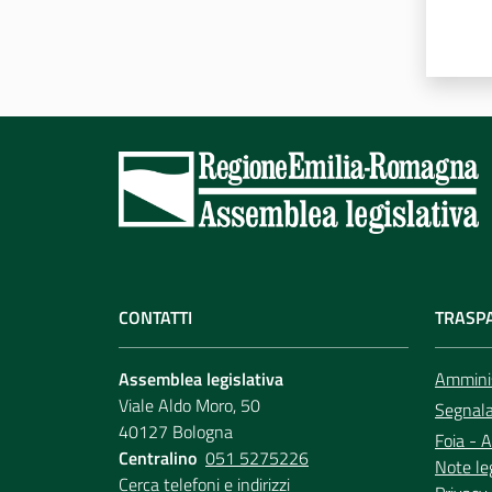
CONTATTI
TRASP
Assemblea legislativa
Amminis
Viale Aldo Moro, 50
Segnala 
40127 Bologna
Foia - A
Centralino
051 5275226
Note le
Cerca telefoni e indirizzi