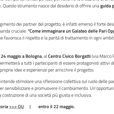
te. Questo strumento nasce dal desiderio di offrire una
guida p
gimento dei partner del progetto, è infatti emerso il forte des
anda cruciale:
“Come immaginare un Galateo delle Pari Opp
e favorisca il rispetto e la parità di trattamento in ogni ambito
 24 maggio a Bologna
, al
Centro Civico Borgatti
(via Marco P
rmetterà a tutti i partecipanti di essere protagonisti attivi 
roprie idee e esperienze per arricchire il progetto.
intende stimolare una riflessione collettiva sul ruolo delle par
 per sensibilizzare e promuovere il cambiamento. Un'opportuni
 costruzione di una società più giusta e inclusiva.
toria
>>> QU
I
entro il 22 maggio.