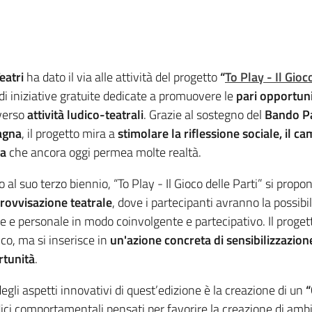
eatri
ha dato il via alle attività del progetto
“
To Play - Il Gioc
 di iniziative gratuite dedicate a promuovere le
pari opportun
verso
attività ludico-teatrali
. Grazie al sostegno del
Bando Pa
gna
, il progetto mira a
stimolare la riflessione sociale, il 
ma
che ancora oggi permea molte realtà.
o al suo terzo biennio, “To Play - Il Gioco delle Parti” si prop
rovvisazione teatrale
, dove i partecipanti avranno la possibi
le e personale in modo coinvolgente e partecipativo. Il proget
ico, ma si inserisce in
un'azione concreta di sensibilizzazione
tunità
.
egli aspetti innovativi di quest’edizione è la creazione di un
“
dici comportamentali pensati per favorire la creazione di ambien