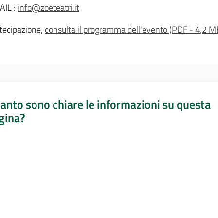
AIL :
info@zoeteatri.it
rtecipazione,
consulta il programma dell'evento
(
PDF
-
4,2 M
anto sono chiare le informazioni su questa
gina?
a da 1 a 5 stelle