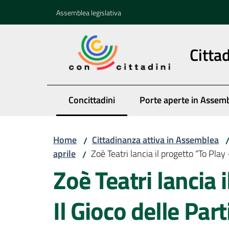
Vai al contenuto
Vai alla navigazione
Vai al footer
Assemblea legislativa
Citta
Concittadini
Porte aperte in Assem
Menu selezionato
Home
Cittadinanza attiva in Assemblea
/
aprile
Zoè Teatri lancia il progetto “To Play
/
Zoè Teatri lancia 
Il Gioco delle Part