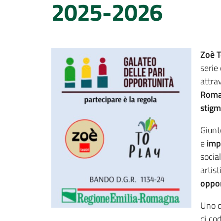
2025-2026
Zoè T
serie
attra
Roma
stig
Giunt
e
imp
socia
artist
oppor
Uno d
di co