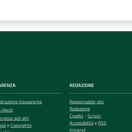
ARENZA
REDAZIONE
trazione trasparente
Responsabile sito
Redazione
illeciti
Credits
-
Scrivici
ccesso agli atti
Accessibilità
e
RSS
gali
e
Copyrights
Intranet