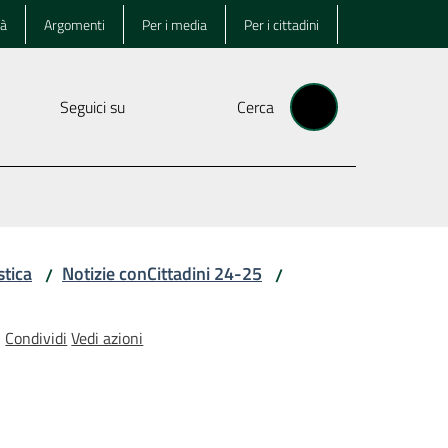
tà
Argomenti
Per i media
Per i cittadini
Seguici su
Cerca
stica
Notizie conCittadini 24-25
/
/
Condividi
Vedi azioni