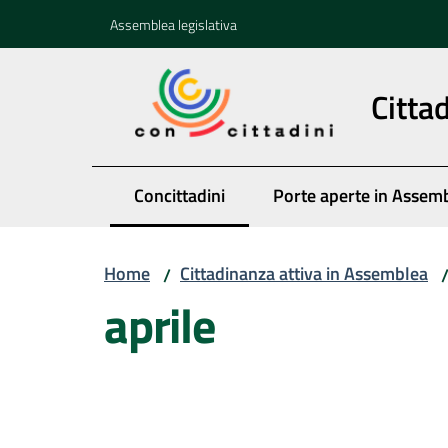
Vai al contenuto
Vai alla navigazione
Vai al footer
Assemblea legislativa
Citta
Concittadini
Porte aperte in Assem
Menu selezionato
Home
Cittadinanza attiva in Assemblea
/
aprile