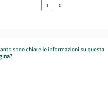
1
2
Pagina precedente
Pagina
Pagina
Pagina successiva
anto sono chiare le informazioni su questa
gina?
a da 1 a 5 stelle