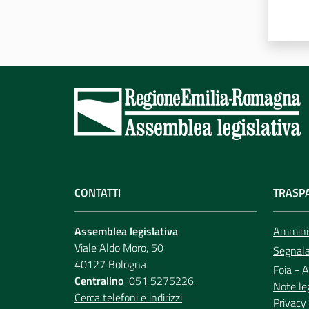
CONTATTI
TRASP
Assemblea legislativa
Amminis
Viale Aldo Moro, 50
Segnala 
40127 Bologna
Foia - A
Centralino
051 5275226
Note le
Cerca telefoni e indirizzi
Privacy 