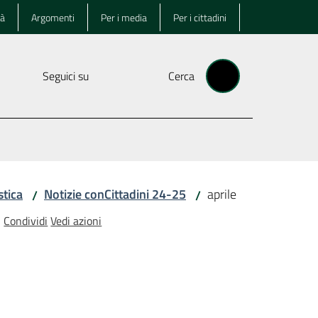
tà
Argomenti
Per i media
Per i cittadini
Seguici su
Cerca
stica
Notizie conCittadini 24-25
aprile
/
/
Condividi
Vedi azioni