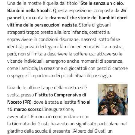
Una delle mostre è quella dal titolo "
Stelle senza un cielo.
Bambini nella Shoah
". Questa esposizione, composta da
26
Assemblea
pannelli
, racconta le
drammatiche storie dei bambini ebrei
vittime delle persecuzioni naziste
. Storie di giovani
Attività
strappati troppo presto alla loro infanzia, costretti a
sopravvivere in condizioni disumane, nascosti sotto false
Argomenti
identità, privati dei legami familiari ed educativi. La mostra,
però, non si limita a descrivere la sofferenza: attraverso le
Per i media
vicende individuali, emergono anche momenti di speranza,
come l’amicizia, la creazione di giocattoli con pezzi di cartone
o spago, e l’importanza dei piccoli rituali di passaggio.
Per i cittadini
Una delle ultime tappe della mostra si è
svolta presso
l'Istituto Comprensivo di
Noceto (PR)
, dove è stata allestita
fino al
15 marzo scorso
.L’inaugurazione,
avvenuta il 6 marzo in concomitanza con
la Giornata dei Giusti, ha avuto un significato particolare: nel
giardino della scuola è presente l’Albero dei Giusti, un