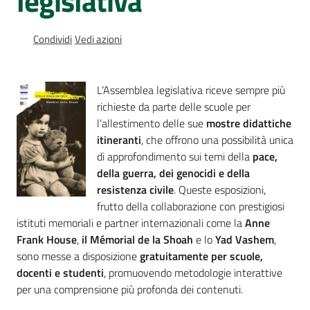
legislativa
Percorsi
sulla
Condividi
Vedi azioni
memoria
L’Assemblea legislativa riceve sempre più
Seguici
richieste da parte delle scuole per
su
l’allestimento delle sue
mostre didattiche
itineranti
, che offrono una possibilità unica
di approfondimento sui temi della
pace,
della guerra, dei genocidi e della
resistenza civile
. Queste esposizioni,
frutto della collaborazione con prestigiosi
istituti memoriali e partner internazionali come la
Anne
Frank House
,
il Mémorial de la Shoah
e lo
Yad Vashem
,
sono messe a disposizione
gratuitamente per scuole,
docenti e studenti
, promuovendo metodologie interattive
Assemblea
per una comprensione più profonda dei contenuti.
legislativa