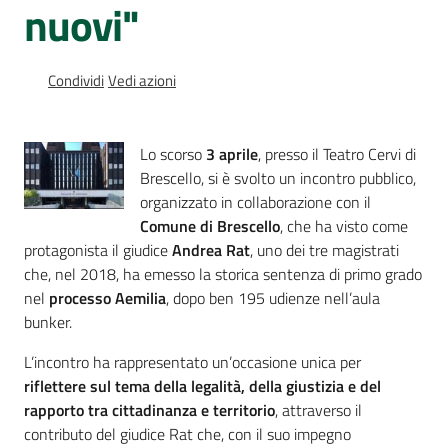
nuovi"
Percorsi
sulla
memoria
Condividi
Vedi azioni
Seguici
Lo scorso
3 aprile
, presso il Teatro Cervi di
su
Brescello, si è svolto un incontro pubblico,
organizzato in collaborazione con il
Comune di Brescello
, che ha visto come
protagonista il giudice
Andrea Rat
, uno dei tre magistrati
che, nel 2018, ha emesso la storica sentenza di primo grado
nel
processo Aemilia
, dopo ben 195 udienze nell’aula
bunker.
L’incontro ha rappresentato un’occasione unica per
riflettere sul tema della legalità, della giustizia e del
Assemblea
rapporto tra cittadinanza e territorio
, attraverso il
legislativa
contributo del giudice Rat che, con il suo impegno