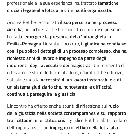
professionale e la sua esperienza, ha trattato
tematiche
cruciali legate alla lotta alla criminalità organizzata
.
Assemblea
Andrea Rat ha raccontato il
suo percorso nel processo
Attività
Aemilia
, un’inchiesta che ha coinvolto numerose persone e
ha fatto
emergere la presenza della 'ndrangheta in
Argomenti
Emilia-Romagna
. Durante l’incontro,
il giudice ha condiviso
con il pubblico i dettagli di un processo complesso, che ha
Per i media
richiesto anni di lavoro e impegno da parte degli
inquirenti, degli avvocati e dei magistrati
. Un momento di
riflessione è stato dedicato alla lunga durata delle udienze,
Per i cittadini
sottolineando la
necessità di un lavoro instancabile e di
un sistema giudiziario che, nonostante le difficoltà,
continua a perseguire la giustizia
.
L’incontro ha offerto anche spunti di riflessione sul
ruolo
della giustizia nella società contemporanea e sul rapporto
tra i cittadini e le istituzioni.
Il giudice Rat ha infatti parlato
dell'importanza di
un impegno collettivo nella lotta alla