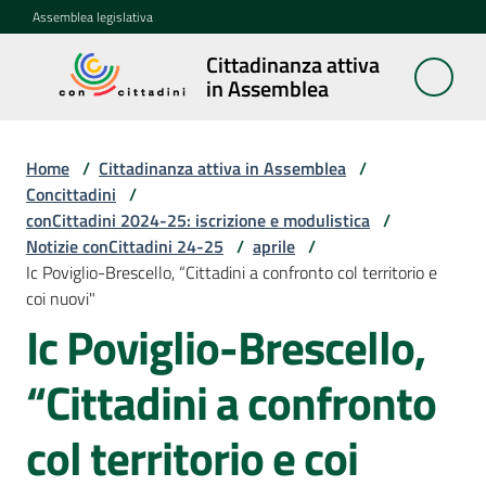
Vai al contenuto
Vai alla navigazione
Vai al footer
Assemblea legislativa
Cittadinanza attiva
Cittadinanza
in Assemblea
attiva in
Assemblea
Home
/
Cittadinanza attiva in Assemblea
/
Concittadini
/
conCittadini 2024-25: iscrizione e modulistica
/
Concittadini
Notizie conCittadini 24-25
Menu selezionato
/
aprile
/
Ic Poviglio-Brescello, “Cittadini a confronto col territorio e
Porte
coi nuovi"
aperte
Ic Poviglio-Brescello,
in
Assemblea
“Cittadini a confronto
Mostre
col territorio e coi
itineranti