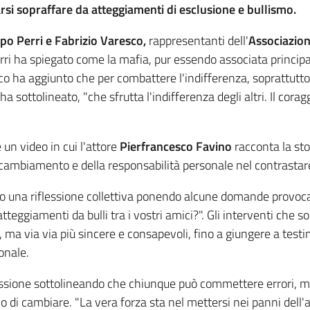
rsi sopraffare da atteggiamenti di esclusione e bullismo.
ppo Perri e Fabrizio Varesco,
rappresentanti dell'
Associazion
Perri ha spiegato come la mafia, pur essendo associata princi
co ha aggiunto che per combattere l'indifferenza, soprattutto 
", ha sottolineato, "che sfrutta l'indifferenza degli altri. Il co
un video in cui l'attore
Pierfrancesco Favino
racconta la sto
l cambiamento e della responsabilità personale nel contrastar
iato una riflessione collettiva ponendo alcune domande provoc
atteggiamenti da bulli tra i vostri amici?". Gli interventi ch
e, ma via via più sincere e consapevoli, fino a giungere a te
sonale.
ussione sottolineando che chiunque può commettere errori, ma
o di cambiare. "La vera forza sta nel mettersi nei panni dell'