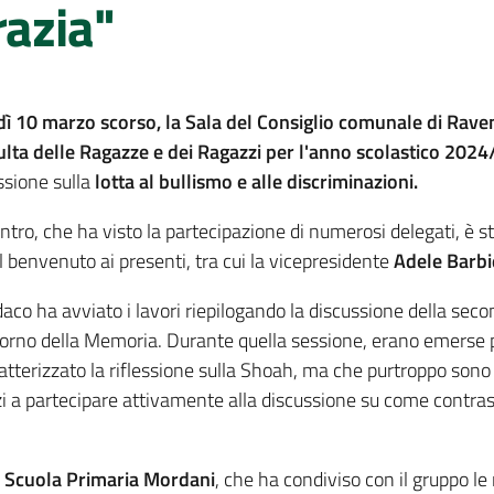
razia"
ì 10 marzo scorso, la Sala del Consiglio comunale di Rav
lta delle Ragazze e dei Ragazzi per l'anno scolastico 202
ssione sulla
lotta al bullismo e alle discriminazioni.
ontro, che ha visto la partecipazione di numerosi delegati, è 
il benvenuto ai presenti, tra cui la vicepresidente
Adele Barbi
ndaco ha avviato i lavori riepilogando la discussione della seco
iorno della Memoria. Durante quella sessione, erano emerse 
terizzato la riflessione sulla Shoah, ma che purtroppo sono a
azzi a partecipare attivamente alla discussione su come contr
a
Scuola Primaria Mordani
, che ha condiviso con il gruppo le 