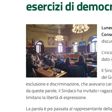
esercizi di democ
Luned
Consu
discu
L'inc
dato 
Il Si
del G
esclusione e discriminazione, che avevano carat
da queste parole, il Sindaco ha invitato i rag
limitano la libertà di espressione.
La parola è poi passata al rappresentante dell