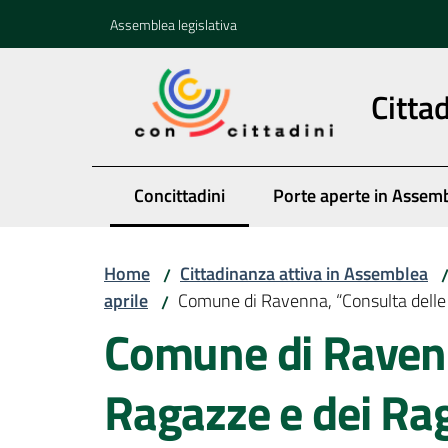
Vai al contenuto
Vai alla navigazione
Vai al footer
Assemblea legislativa
Citta
Concittadini
Porte aperte in Assem
Menu selezionato
Home
Cittadinanza attiva in Assemblea
/
aprile
Comune di Ravenna, “Consulta delle 
/
Comune di Ravenn
Ragazze e dei Ra