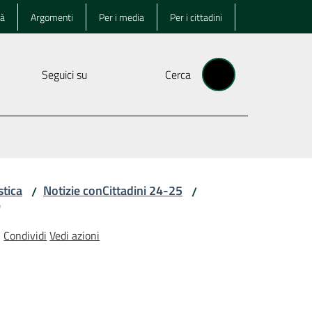
tà
Argomenti
Per i media
Per i cittadini
Seguici su
Cerca
stica
Notizie conCittadini 24-25
/
/
"
Condividi
Vedi azioni