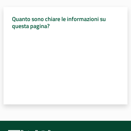
Percorsi
sulla
Quanto sono chiare le informazioni su
memoria
questa pagina?
Valuta da 1 a 5 stelle
Seguici
su
Assemblea
legislativa