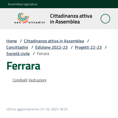
Vai al contenuto
Vai alla navigazione
Vai al footer
Assemblea legislativa
Cittadinanza attiva
Cittadinanza
in Assemblea
attiva in
Assemblea
Home
/
Cittadinanza attiva in Assemblea
/
Concittadini
/
Edizione 2022-23
/
Progetti 22-23
/
Società civile
/
Ferrara
Concittadini
Menu selezionato
Ferrara
Porte
aperte
Condividi
Vedi azioni
in
Assemblea
Mostre
itineranti
Ultimo aggiornamento
:
01-02-2023 18:25