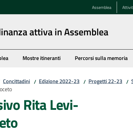
Assemblea
Attivi
dinanza attiva in Assemblea
blea
Mostre itineranti
Percorsi sulla memoria
Concittadini
Edizione 2022-23
Progetti 22-23
/
/
/
/
Noceto
ivo Rita Levi-
eto