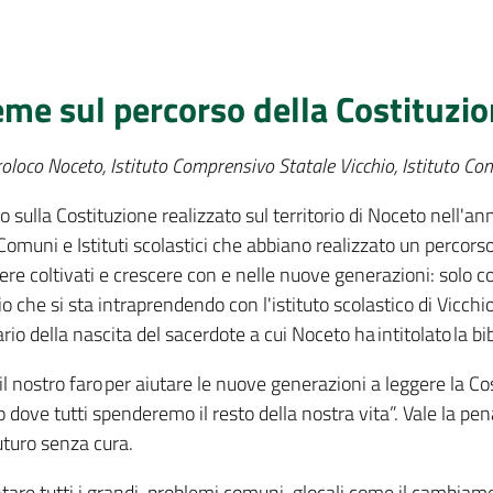
me sul percorso della Costituzi
oloco Noceto, Istituto Comprensivo Statale Vicchio, Istituto C
o sulla Costituzione realizzato sul territorio di Noceto nell'a
omuni e Istituti scolastici che abbiano realizzato un percorso
ere coltivati e crescere con e nelle nuove generazioni: solo 
gio che si sta intraprendendo con l'istituto scolastico di Vic
nario della nascita del sacerdote a cui Noceto ha intitolato la 
 il nostro faro per aiutare le nuove generazioni a leggere la 
to dove tutti spenderemo il resto della nostra vita”. Vale la pe
uturo senza cura.
ontare tutti i grandi-problemi comuni-glocali come il cambiam