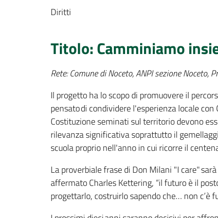
Diritti
Titolo: Camminiamo insie
Rete: Comune di Noceto, ANPI sezione Noceto, Pr
Il progetto ha lo scopo di promuovere il percors
pensato di condividere l'esperienza locale con C
Costituzione seminati sul territorio devono ess
rilevanza significativa soprattutto il gemellag
scuola proprio nell'anno in cui ricorre il cente
La proverbiale frase di Don Milani "I care" sarà
affermato Charles Kettering, “il futuro è il pos
progettarlo, costruirlo sapendo che… non c’è f
I prossimi dieci anni saranno decisivi per affr