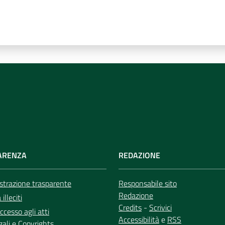
ARENZA
REDAZIONE
trazione trasparente
Responsabile sito
Redazione
illeciti
Credits
-
Scrivici
ccesso agli atti
Accessibilità
e
RSS
gali
e
Copyrights