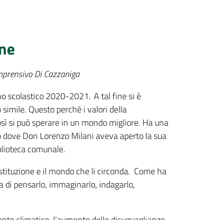
one
omprensivo Di Cazzaniga
nno scolastico 2020-2021. A tal fine si è
 simile. Questo perché i valori della
così si può sperare in un mondo migliore. Ha una
chio dove Don Lorenzo Milani aveva aperto la sua
biblioteca comunale.
Costituzione e il mondo che li circonda. Come ha
na di pensarlo, immaginarlo, indagarlo,
ento climatico, l’aumento delle disuguaglianze,