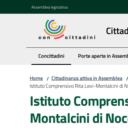
Vai al contenuto
Vai alla navigazione
Vai al footer
Assemblea legislativa
Citta
Concittadini
Porte aperte in Assem
Menu selezionato
Home
Cittadinanza attiva in Assemblea
/
Istituto Comprensivo Rita Levi-Montalcini di 
Istituto Comprens
Montalcini di Noc