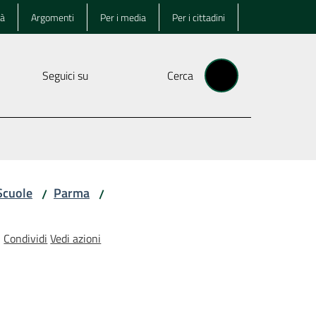
tà
Argomenti
Per i media
Per i cittadini
Seguici su
Cerca
Scuole
Parma
/
/
Condividi
Vedi azioni