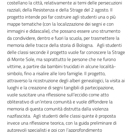
costellano la città, relativamente ai temi delle persecuzioni
razziali, della Resistenza e della Strage del 2 agosto. Il
Assemblea
progetto intende poi far costruire agli studenti una o più
mappe tematiche (con la localizzazione dei segni e con
Attività
immagini e didascalie), che possano essere uno strumento
da condividere, dentro e fuori la scuola, per trasmettere la
Argomenti
memoria delle tracce della storia di Bologna. Agli studenti
delle classi seconde il progetto vuole far conoscere la Strage
Per i media
di Monte Sole, ma soprattutto le persone che ne furono
vittime, a partire dai bambini trucidati in alcune località-
simbolo, fino a risalire alle loro famiglie. Il progetto,
Per i cittadini
attraverso la ricostruzione degli alberi genealogici, la visita ai
luoghi e la creazione di segni tangibili di partecipazione,
vuole suscitare una riflessione sull’eccidio come atto
obliterativo di un’intera comunità e vuole diffondere la
memoria di questa comunità distrutta dalla violenza
nazifascista. Agli studenti delle classi quinte è proposta
invece una riflessione teorica, con la guida preliminare di
autorevoli specialisti e poi con l’approfondimento