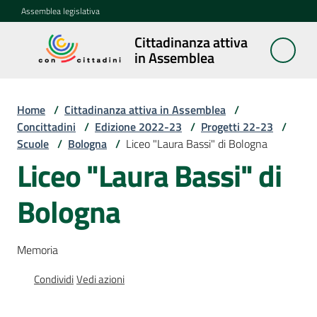
Vai al contenuto
Vai alla navigazione
Vai al footer
Assemblea legislativa
Cittadinanza attiva
Cittadinanza
in Assemblea
attiva in
Assemblea
Home
/
Cittadinanza attiva in Assemblea
/
Concittadini
/
Edizione 2022-23
/
Progetti 22-23
/
Scuole
/
Bologna
/
Liceo "Laura Bassi" di Bologna
Concittadini
Menu selezionato
Liceo "Laura Bassi" di
Porte
Bologna
aperte
in
Assemblea
Memoria
Mostre
Condividi
Vedi azioni
itineranti