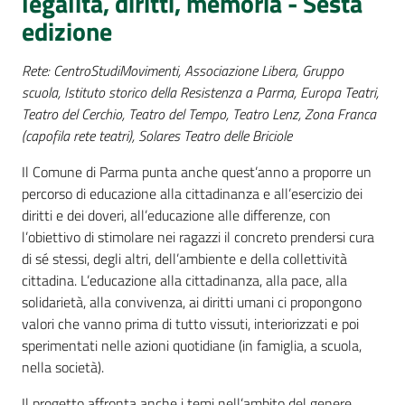
legalità, diritti, memoria - Sesta
Percorsi
edizione
sulla
memoria
Rete: CentroStudiMovimenti, Associazione Libera, Gruppo
scuola, Istituto storico della Resistenza a Parma, Europa Teatri,
Teatro del Cerchio, Teatro del Tempo, Teatro Lenz, Zona Franca
Seguici
(capofila rete teatri), Solares Teatro delle Briciole
su
Il Comune di Parma punta anche quest’anno a proporre un
percorso di educazione alla cittadinanza e all’esercizio dei
diritti e dei doveri, all’educazione alle differenze, con
l’obiettivo di stimolare nei ragazzi il concreto prendersi cura
di sé stessi, degli altri, dell’ambiente e della collettività
cittadina. L’educazione alla cittadinanza, alla pace, alla
solidarietà, alla convivenza, ai diritti umani ci propongono
valori che vanno prima di tutto vissuti, interiorizzati e poi
sperimentati nelle azioni quotidiane (in famiglia, a scuola,
nella società).
Assemblea
legislativa
Il progetto affronta anche i temi nell’ambito del genere,