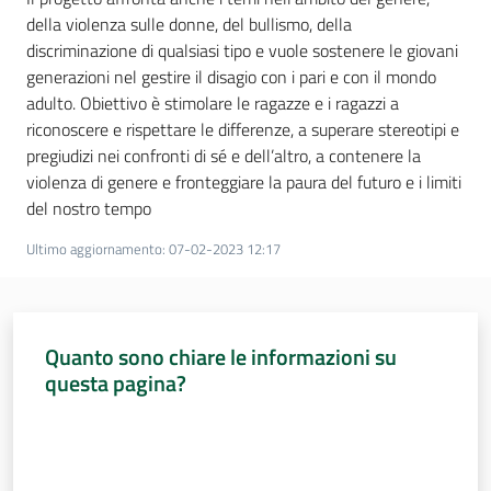
della violenza sulle donne, del bullismo, della
Assemblea
discriminazione di qualsiasi tipo e vuole sostenere le giovani
generazioni nel gestire il disagio con i pari e con il mondo
Attività
adulto. Obiettivo è stimolare le ragazze e i ragazzi a
riconoscere e rispettare le differenze, a superare stereotipi e
Argomenti
pregiudizi nei confronti di sé e dell’altro, a contenere la
violenza di genere e fronteggiare la paura del futuro e i limiti
Per i media
del nostro tempo
Ultimo aggiornamento
:
07-02-2023 12:17
Per i cittadini
Quanto sono chiare le informazioni su
questa pagina?
Valuta da 1 a 5 stelle