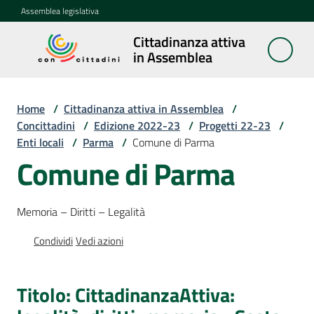
Vai al contenuto
Vai alla navigazione
Vai al footer
Assemblea legislativa
Cittadinanza attiva
Cittadinanza
in Assemblea
attiva in
Assemblea
Home
/
Cittadinanza attiva in Assemblea
/
Concittadini
/
Edizione 2022-23
/
Progetti 22-23
/
Enti locali
/
Parma
/
Comune di Parma
Concittadini
Menu selezionato
Comune di Parma
Porte
aperte
Memoria – Diritti – Legalità
in
Assemblea
Condividi
Vedi azioni
Mostre
itineranti
Titolo: CittadinanzaAttiva: