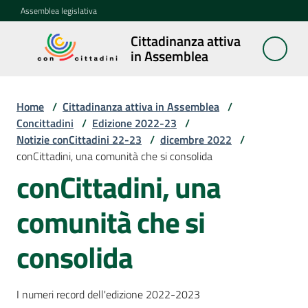
Vai al contenuto
Vai alla navigazione
Vai al footer
Assemblea legislativa
Cittadinanza attiva
Cittadinanza
in Assemblea
attiva in
Assemblea
Home
/
Cittadinanza attiva in Assemblea
/
Concittadini
/
Edizione 2022-23
/
Notizie conCittadini 22-23
/
dicembre 2022
/
Concittadini
conCittadini, una comunità che si consolida
Menu selezionato
conCittadini, una
Porte
aperte
comunità che si
in
Assemblea
consolida
Mostre
itineranti
I numeri record dell'edizione 2022-2023