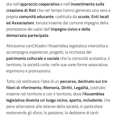
sta nell’
approccio cooperativo
e nell’
investimento sulla
creazione di Reti
che nel tempo hanno generato una vera e
Assemblea
propria
comunità educante
, costituita da
scuole, Enti locali
ed Associazioni
, tenuta insieme dal comune impegno della
Attività
promozione dei valori dell’
impegno civico e della
democrazia partecipata
.
Argomenti
Attraverso conCittadini l’Assemblea legislativa intercetta e
Per i media
accompagna esperienze, progetti, la ricchezza del
patrimonio culturale e sociale
che la comunità scolastica, il
territorio, la società civile, nelle sue varie forme associative,
Per i cittadini
esprimono e promuovono.
Tutto ciò restituisce l’idea di un
percorso, declinato sui tre
filoni di riferimento, Memoria, Diritti, Legalità,
costruito
insieme nel territorio e con il territorio, dove
l’Assemblea
legislativa diventa un luogo vicino, aperto, includente
, che
pone attenzione alle istanze della società, in particolare
sostenendo gli sforzi, la passione, la dedizione di tanti