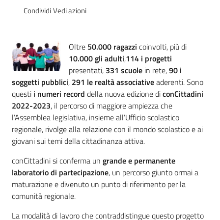
Percorsi
Condividi
Vedi azioni
sulla
memoria
Oltre
50.000 ragazzi
coinvolti, più di
10.000 gli adulti
,
114 i progetti
presentati,
331 scuole
in rete,
90 i
Seguici
soggetti pubblici
,
291 le realtà associative
aderenti. Sono
su
questi
i numeri record
della nuova edizione di
conCittadini
2022-2023
, il percorso di maggiore ampiezza che
l’Assemblea legislativa, insieme all’Ufficio scolastico
regionale, rivolge alla relazione con il mondo scolastico e ai
giovani sui temi della cittadinanza attiva.
conCittadini si conferma un
grande e permanente
laboratorio di partecipazione
, un percorso giunto ormai a
maturazione e divenuto un punto di riferimento per la
comunità regionale.
Assemblea
legislativa
La modalità di lavoro che contraddistingue questo progetto