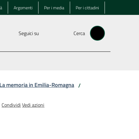
tà
Argomenti
Per i media
Per i cittadini
Seguici su
Cerca
La memoria in Emilia-Romagna
/
Condividi
Vedi azioni