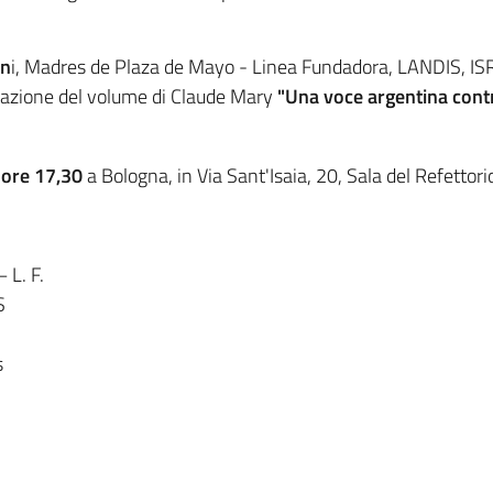
an
i, Madres de Plaza de Mayo - Linea Fundadora, LANDIS, IS
tazione del volume di Claude Mary
"Una voce argentina contr
 ore 17,30
a Bologna, in Via Sant'Isaia, 20, Sala del Refettori
 L. F.
S
s