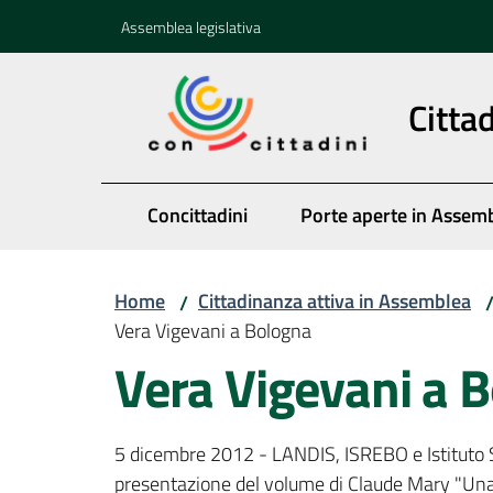
Vai al contenuto
Vai alla navigazione
Vai al footer
Assemblea legislativa
Citta
Concittadini
Porte aperte in Assem
Home
Cittadinanza attiva in Assemblea
/
Vera Vigevani a Bologna
Vera Vigevani a 
5 dicembre 2012 - LANDIS, ISREBO e Istituto 
presentazione del volume di Claude Mary "Una