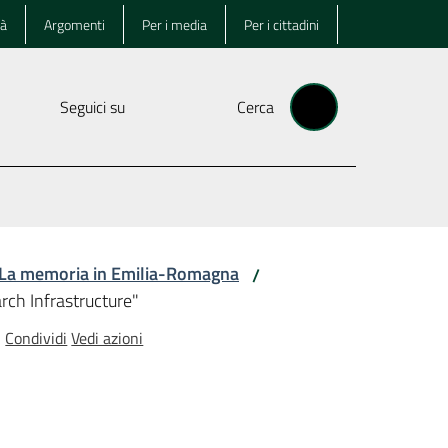
tà
Argomenti
Per i media
Per i cittadini
Seguici su
Cerca
La memoria in Emilia-Romagna
/
rch Infrastructure"
Condividi
Vedi azioni