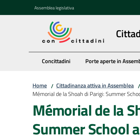
Vai al contenuto
Vai alla navigazione
Vai al footer
Assemblea legislativa
Citta
Concittadini
Porte aperte in Assem
Home
Cittadinanza attiva in Assemblea
/
Mémorial de la Shoah di Parigi: Summer School
Mémorial de la Sh
Summer School a P