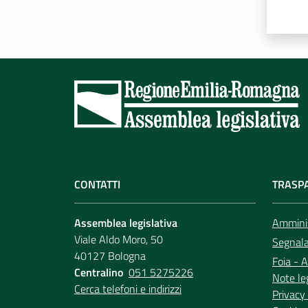
CONTATTI
TRASP
Assemblea legislativa
Amminis
Viale Aldo Moro, 50
Segnala 
40127 Bologna
Foia - A
Centralino
051 5275226
Note le
Cerca telefoni e indirizzi
Privacy 