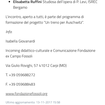
Elisabetta Ruffini
Studiosa dell’opera di P. Levi, ISREC
Bergamo
Assemblea
L'incontro, aperto a tutti, è parte del programma di
Attività
formazione del progetto "Un treno per Auschwitz".
Info
:
Argomenti
Isabella Giovanardi
Per i media
Incoming didattico-culturale e Comunicazione Fondazione
ex Campo Fossoli
Per i cittadini
Via Giulio Rovighi, 57 41012 Carpi (MO)
T. +39 059688272
F. +39 059688483
www.fondazionefossoli.org
Ultimo aggiornamento
:
13-11-2017 15:58