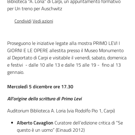
Biblioteca "A. Loria" di Carpi, un appuntamento formativo
Percorsi
per Un treno per Auschwitz
sulla
memoria
Condividi
Vedi azioni
Proseguono le iniziative legate alla mostra PRIMO LEVI I
Seguici
GIORNI E LE OPERE allestita presso il Museo Monumento
su
al Deportato di Carpi e visitabile il venerdì, sabato, domenica
e festivi - dalle 10 alle 13 e dalle 15 alle 19 - fino al 13
gennaio.
Mercoledì 5 dicembre ore 17.30
All’origine della scrittura di Primo Levi
Auditorium Biblioteca A. Loria (via Rodolfo Pio 1, Carpi)
Alberto Cavaglion
Curatore dell’edizione critica di “Se
Assemblea
legislativa
questo è un uomo” (Einaudi 2012)