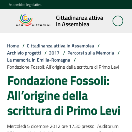
Vai al contenuto
Vai alla navigazione
Vai al footer
Assemblea legislativa
Cittadinanza attiva
Cittadinanza
in Assemblea
attiva in
Assemblea
Home
/
Cittadinanza attiva in Assemblea
/
Archivio progetti
/
2017
/
Percorsi sulla Memoria
/
La memoria in Emilia-Romagna
/
Concittadini
Fondazione Fossoli: All’origine della scrittura di Primo Levi
Fondazione Fossoli:
Porte
aperte
All’origine della
in
Assemblea
scrittura di Primo Levi
Mostre
itineranti
Mercoledì 5 dicembre 2012 ore 17.30 presso l'Auditorium