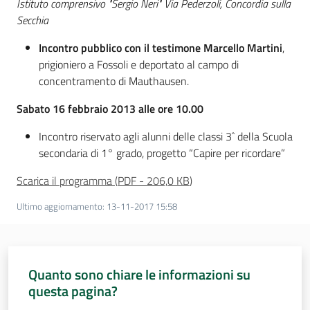
Istituto comprensivo "Sergio Neri" Via Pederzoli, Concordia sulla
Secchia
Assemblea
Incontro pubblico con il testimone Marcello Martini
,
Attività
prigioniero a Fossoli e deportato al campo di
concentramento di Mauthausen.
Argomenti
Sabato 16 febbraio 2013 alle ore 10.00
Per i media
Incontro riservato agli alunni delle classi 3ˆ della Scuola
secondaria di 1° grado, progetto “Capire per ricordare”
Scarica il programma
(
PDF
-
206,0 KB
)
Per i cittadini
Ultimo aggiornamento
:
13-11-2017 15:58
Quanto sono chiare le informazioni su
questa pagina?