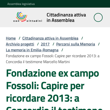
Vai al contenuto
Vai alla navigazione
Vai al footer
Assemblea legislativa
Cittadinanza attiva
Cittadinanza
in Assemblea
attiva in
Assemblea
Home
/
Cittadinanza attiva in Assemblea
/
Archivio progetti
/
2017
/
Percorsi sulla Memoria
/
La memoria in Emilia-Romagna
/
Concittadini
Fondazione ex campo Fossoli: Capire per ricordare 2013: a
Concordia il testimone Marcello Martini
Porte
Fondazione ex campo
aperte
in
Fossoli: Capire per
Assemblea
ricordare 2013: a
Mostre
itineranti