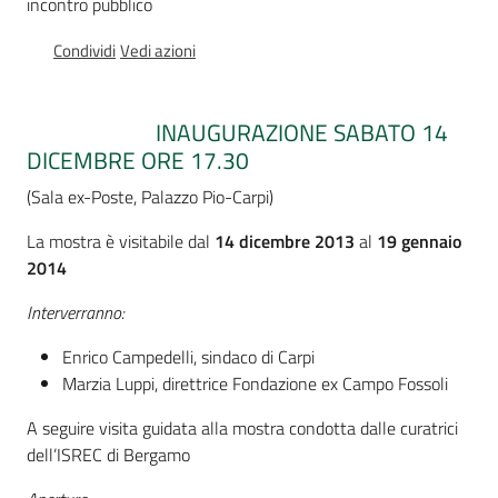
incontro pubblico
Percorsi
sulla
Condividi
Vedi azioni
memoria
INAUGURAZIONE SABATO 14
DICEMBRE ORE 17.30
Seguici
su
(Sala ex-Poste, Palazzo Pio-Carpi)
La mostra è visitabile dal
14 dicembre 2013
al
19 gennaio
2014
Interverranno:
Enrico Campedelli, sindaco di Carpi
Marzia Luppi, direttrice Fondazione ex Campo Fossoli
A seguire visita guidata alla mostra condotta dalle curatrici
dell’ISREC di Bergamo
Assemblea
legislativa