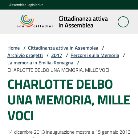
Vai al contenuto
Vai alla navigazione
Vai al footer
Assemblea legislativa
Cittadinanza attiva
Cittadinanza
in Assemblea
attiva in
Assemblea
Home
/
Cittadinanza attiva in Assemblea
/
Archivio progetti
/
2017
/
Percorsi sulla Memoria
/
La memoria in Emilia-Romagna
/
Concittadini
CHARLOTTE DELBO UNA MEMORIA, MILLE VOCI
CHARLOTTE DELBO
Porte
aperte
UNA MEMORIA, MILLE
in
Assemblea
VOCI
Mostre
itineranti
14 dicembre 2013 inaugurazione mostra e 15 gennaio 2013