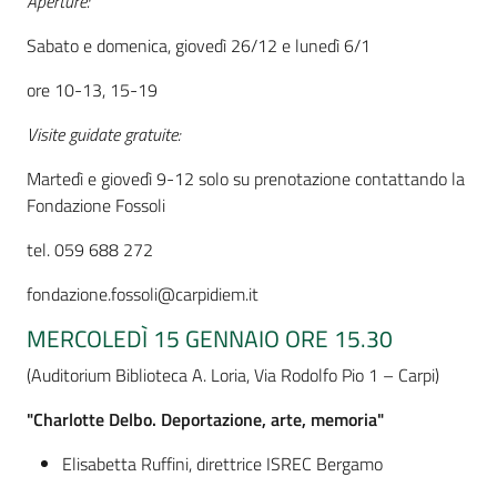
Aperture:
Assemblea
Sabato e domenica, giovedì 26/12 e lunedì 6/1
ore 10-13, 15-19
Attività
Visite guidate gratuite:
Argomenti
Martedì e giovedì 9-12 solo su prenotazione contattando la
Fondazione Fossoli
Per i media
tel. 059 688 272
Per i cittadini
fondazione.fossoli@carpidiem.it
MERCOLEDÌ 15 GENNAIO ORE 15.30
(Auditorium Biblioteca A. Loria, Via Rodolfo Pio 1 – Carpi)
"Charlotte Delbo. Deportazione, arte, memoria"
Elisabetta Ruffini, direttrice ISREC Bergamo