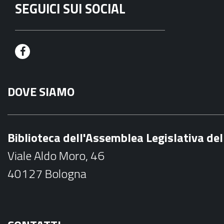
SEGUICI SUI SOCIAL
F
a
DOVE SIAMO
c
e
b
Biblioteca dell'Assemblea Legislativa d
o
Viale Aldo Moro, 46
o
40127 Bologna
k