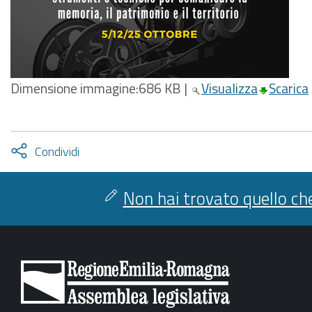
Dimensione immagine:
686 KB
|
Visualizza
Scarica
Attiva
Condividi
condividi
facebook
twitter
Non hai trovato quello che