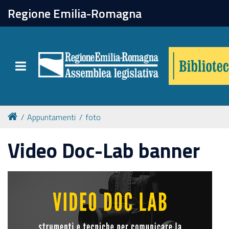
chiudi
Regione Emilia-Romagna
Biblioteca
Toggle navigation
Catalogo online
Collezioni
Appuntamenti
foto
Video Doc-Lab banner
Per approfondire
Appuntamenti
Prenotazione spazi