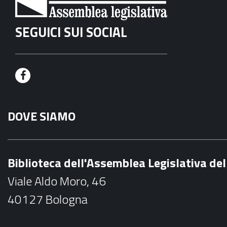
SEGUICI SUI SOCIAL
F
a
DOVE SIAMO
c
e
b
Biblioteca dell'Assemblea Legislativa d
o
Viale Aldo Moro, 46
o
40127 Bologna
k