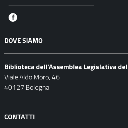
F
a
DOVE SIAMO
c
e
b
Biblioteca dell'Assemblea Legislativa d
o
Viale Aldo Moro, 46
o
40127 Bologna
k
CONTATTI