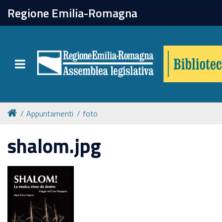
chiudi
Regione Emilia-Romagna
Biblioteca
Toggle navigation
Catalogo online
Collezioni
Appuntamenti
foto
shalom.jpg
Per approfondire
Appuntamenti
Prenotazione spazi