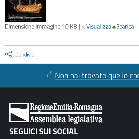
Dimensione immagine:
10 KB
|
Visualizza
Scarica
Attiva
Condividi
condividi
facebook
twitter
Non hai trovato quello che
SEGUICI SUI SOCIAL