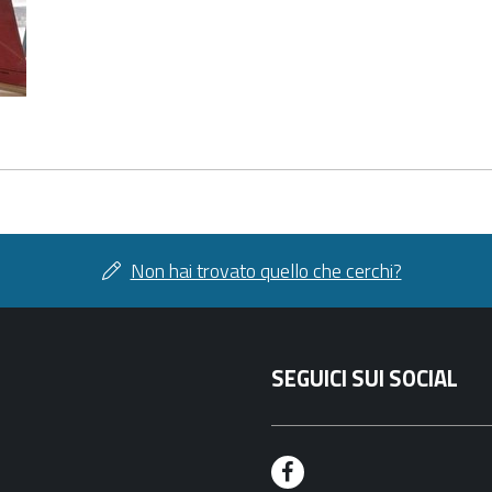
Non hai trovato quello che cerchi?
SEGUICI SUI SOCIAL
F