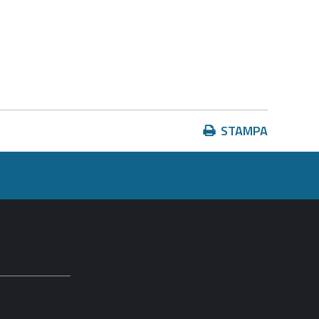
Azioni
STAMPA
sul
documento