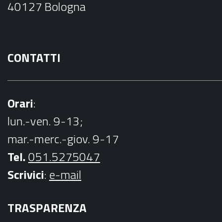
40127 Bologna
k
CONTATTI
Orari
:
lun.-ven. 9-13;
mar.-merc.-giov. 9-17
Tel.
051.5275047
Scrivici
:
e-mail
TRASPARENZA