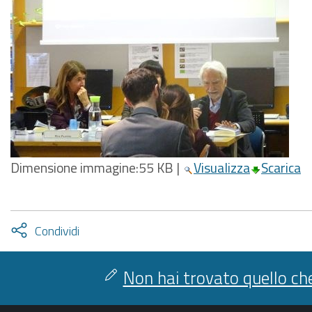
Dimensione immagine:
55 KB
|
Visualizza
Scarica
Attiva
Condividi
condividi
facebook
twitter
Non hai trovato quello che