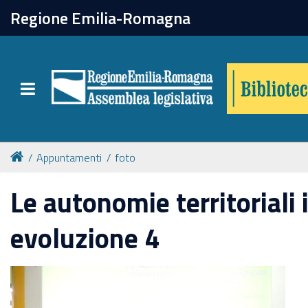
chiudi
Regione Emilia-Romagna
Biblioteca
Toggle navigation
Catalogo online
Collezioni
Appuntamenti
foto
Le autonomie territoriali 
Per approfondire
evoluzione 4
Appuntamenti
Prenotazione spazi