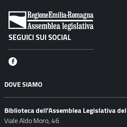
SEGUICI SUI SOCIAL
F
a
DOVE SIAMO
c
e
b
Biblioteca dell'Assemblea Legislativa d
o
Viale Aldo Moro, 46
o