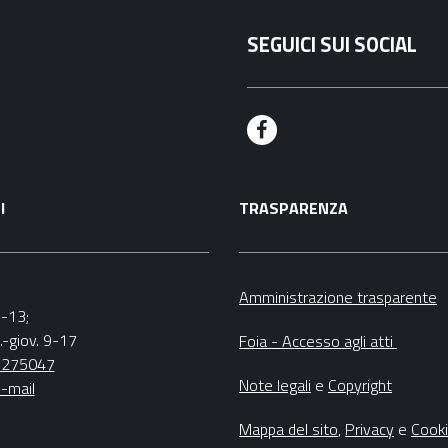
SEGUICI SUI SOCIAL
F
a
I
TRASPARENZA
c
e
b
Amministrazione trasparente
9-13;
o
.-giov. 9-17
Foia - Accesso agli atti
o
5275047
Note legali
e
Copyright
-mail
k
Mappa del sito
,
Privacy
e
Cook