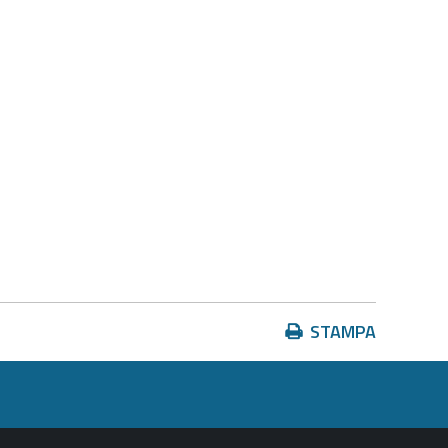
Azioni
STAMPA
sul
documento