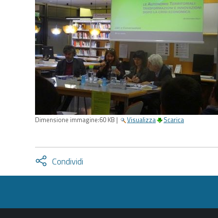
Dimensione immagine:
60 KB
|
Visualizza
Scarica
Attiva
Condividi
condividi
facebook
twitter