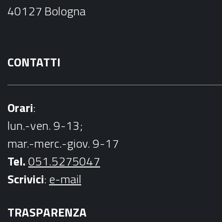
o
40127 Bologna
k
CONTATTI
Orari
:
lun.-ven. 9-13;
mar.-merc.-giov. 9-17
Tel.
051.5275047
Scrivici
:
e-mail
TRASPARENZA