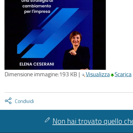
Dimensione immagine:
193 KB
|
Visualizza
Scarica
Attiva
Condividi
condividi
facebook
twitter
Non hai trovato quello che