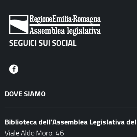
SEGUICI SUI SOCIAL
F
a
DOVE SIAMO
c
e
b
Biblioteca dell'Assemblea Legislativa d
o
Viale Aldo Moro, 46