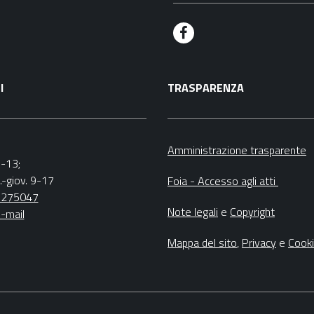
F
a
I
TRASPARENZA
c
e
b
Amministrazione trasparente
9-13;
o
.-giov. 9-17
Foia - Accesso agli atti
o
5275047
Note legali
e
Copyright
-mail
k
Mappa del sito
,
Privacy
e
Cook