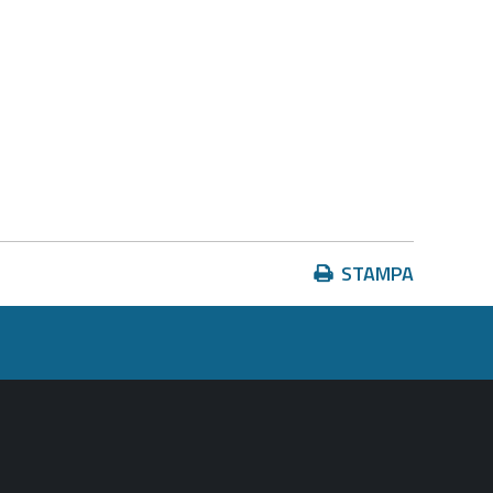
Azioni
STAMPA
sul
documento