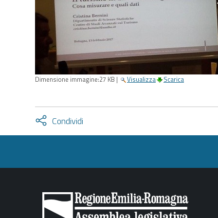
Dimensione immagine:
27 KB
|
Visualizza
Scarica
Attiva
Condividi
condividi
facebook
twitter