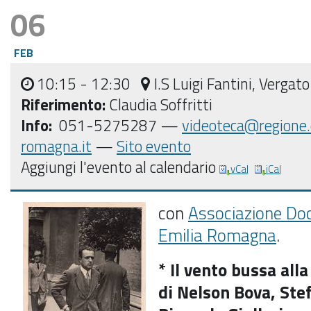
06
FEB
10:15
- 12:30
I.S Luigi Fantini, Vergato
Riferimento:
Claudia Soffritti
Info:
051-5275287 —
videoteca@regione.
romagna.it
—
Sito evento
Aggiungi l'evento al calendario
vCal
iCal
con
Associazione Do
Emilia Romagna
.
* Il vento bussa all
di Nelson Bova, Stef