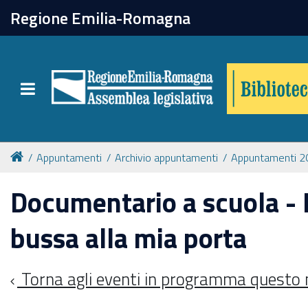
chiudi
Regione Emilia-Romagna
Biblioteca
Toggle navigation
Catalogo online
Collezioni
Appuntamenti
Archivio appuntamenti
Appuntamenti 2
Documentario a scuola - I
Per approfondire
bussa alla mia porta
Appuntamenti
Torna agli eventi in programma questo
Prenotazione spazi