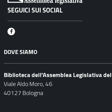
SEGUICI SUI SOCIAL
F
a
DOVE SIAMO
c
e
b
Biblioteca dell'Assemblea Legislativa d
o
Viale Aldo Moro, 46
o
40127 Bologna
k