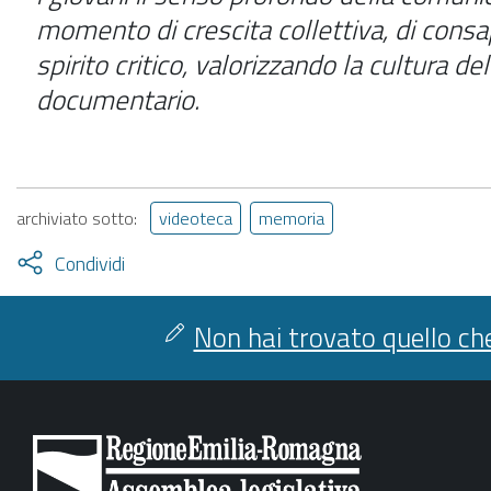
momento di crescita collettiva, di cons
spirito critico,
valorizzando la cultura del
documentario.
archiviato sotto:
videoteca
memoria
Attiva
Condividi
condividi
facebook
twitter
Non hai trovato quello che