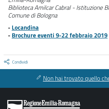
Biblioteca Amilcar Cabral - Istituzione B
Comune di Bologna
-
Locandina
-
Brochure eventi 9-22 febbraio 2019
Attiva
Condividi
condividi
facebook
twitter
Non hai trovato quello che