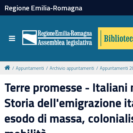
chiudi
Regione Emilia-Romagna
Biblioteca
Toggle navigation
Catalogo online
Collezioni
Appuntamenti
Archivio appuntamenti
Appuntamenti 2
Terre promesse - Italiani
Per approfondire
Storia dell'emigrazione it
Appuntamenti
esodo di massa, colonial
Prenotazione spazi