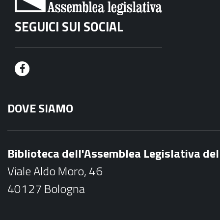
SEGUICI SUI SOCIAL
F
a
DOVE SIAMO
c
e
b
Biblioteca dell'Assemblea Legislativa d
o
Viale Aldo Moro, 46
o
40127 Bologna
k