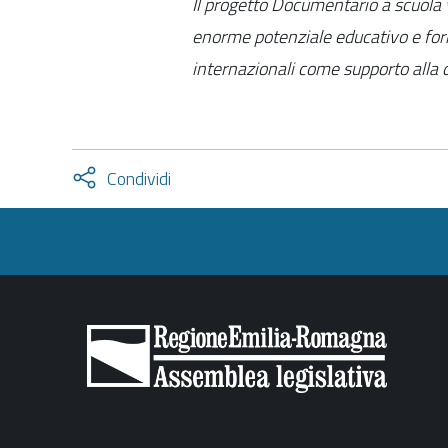
Il progetto Documentario a scuola 
enorme potenziale educativo e form
internazionali come supporto alla d
Attiva
Condividi
condividi
facebook
twitter