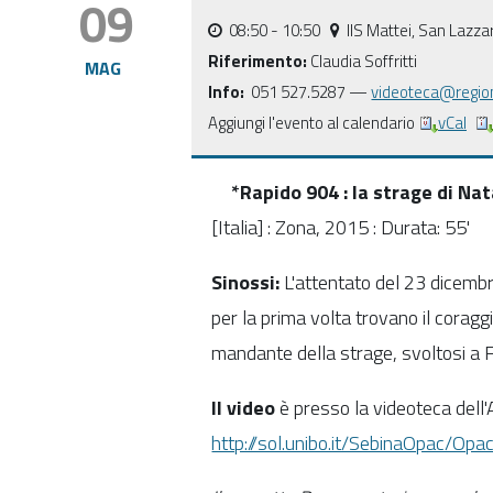
09
08:50
- 10:50
IIS Mattei, San Lazza
Riferimento:
Claudia Soffritti
MAG
Info:
051 527.5287 —
videoteca@region
Aggiungi l'evento al calendario
vCal
*Rapido 904 : la strage di Nat
[Italia] : Zona, 2015 : Durata: 55'
Sinossi:
L'attentato del 23 dicembre
per la prima volta trovano il coragg
mandante della strage, svoltosi a 
Il video
è presso la videoteca dell'
http://sol.unibo.it/SebinaOpac