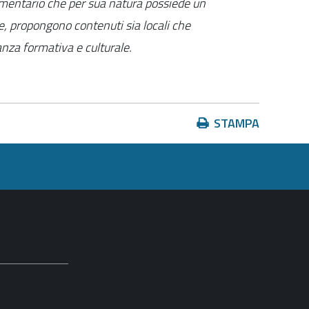
cumentario che per sua natura possiede un
e, propongono contenuti sia locali che
anza formativa e culturale.
Azioni
STAMPA
sul
documento