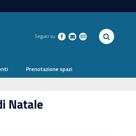
SEARCH
Seguici su
facebook
richieste
newsletter
nti
Prenotazione spazi
di Natale