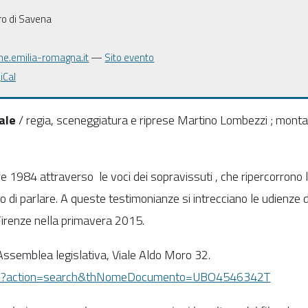
ro di Savena
e.emilia-romagna.it
—
Sito evento
iCal
ale
/ regia, sceneggiatura e riprese Martino Lombezzi ; monta
 1984 attraverso le voci dei sopravissuti , che ripercorrono la
io di parlare. A queste testimonianze si intrecciano le udienze 
Firenze nella primavera 2015.
Assemblea legislativa, Viale Aldo Moro 32.
/Opac?action=search&thNomeDocumento=UBO4546342T