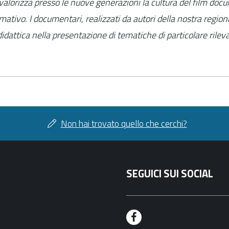
valorizza presso le nuove generazioni la cultura del film do
ativo. I documentari, realizzati da autori della nostra region
idattica nella presentazione di tematiche di particolare rilev
Non hai trovato quello che cerchi?
SEGUICI SUI SOCIAL
F