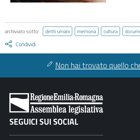
archiviato sotto:
diritti umani
memoria
cultura
docume
Attiva
Condividi
condividi
facebook
twitter
Non hai trovato quello che
SEGUICI SUI SOCIAL