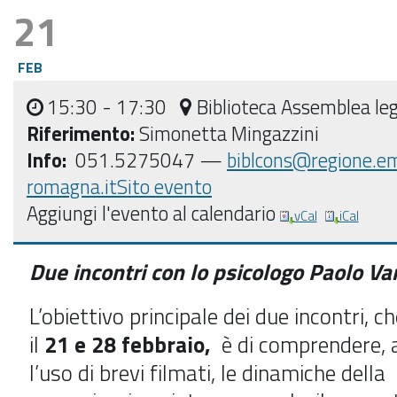
21
FEB
15:30
- 17:30
Biblioteca Assemblea leg
Riferimento:
Simonetta Mingazzini
Info:
051.5275047 —
biblcons@regione.em
romagna.it
Sito evento
Aggiungi l'evento al calendario
vCal
iCal
Due incontri con lo psicologo Paolo Va
L’obiettivo principale dei due incontri, c
il
21 e 28 febbraio,
è di comprendere, 
l’uso di brevi filmati, le dinamiche della