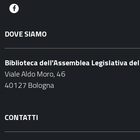
F
a
DOVE SIAMO
c
e
b
Biblioteca dell'Assemblea Legislativa d
o
Viale Aldo Moro, 46
o
40127 Bologna
k
CONTATTI