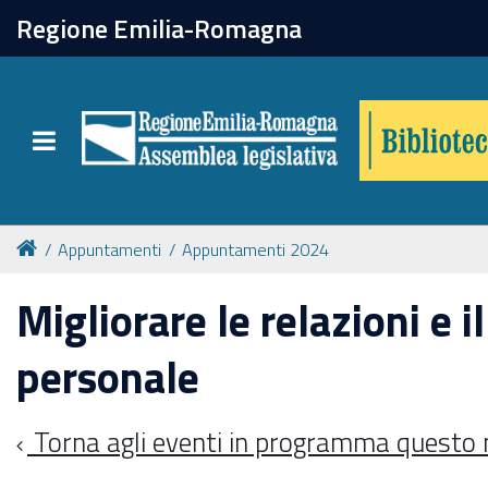
chiudi
Regione Emilia-Romagna
Biblioteca
Toggle navigation
Catalogo online
Collezioni
Appuntamenti
Appuntamenti 2024
Migliorare le relazioni e 
Per approfondire
personale
Appuntamenti
Torna agli eventi in programma questo
Prenotazione spazi