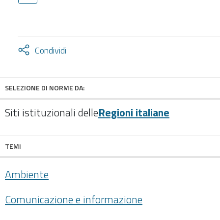
Attiva
Condividi
condividi
facebook
twitter
SELEZIONE DI NORME DA:
Siti istituzionali delle
Regioni italiane
TEMI
Ambiente
Comunicazione e informazione