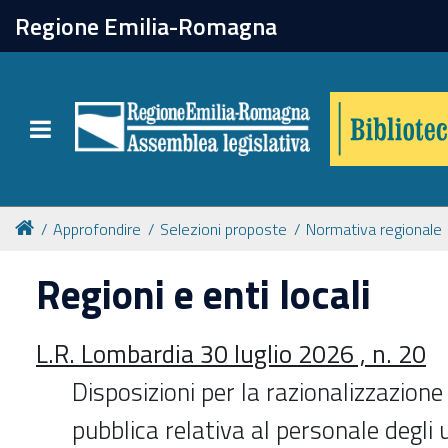
chiudi
Regione Emilia-Romagna
Biblioteca
Toggle navigation
Catalogo online
Collezioni
Approfondire
Selezioni proposte
Normativa regionale
Regioni e enti locali
Per approfondire
L.R. Lombardia 30 luglio 2026 , n. 20
Appuntamenti
Disposizioni per la razionalizzazione
Prenotazione spazi
pubblica relativa al personale degli u