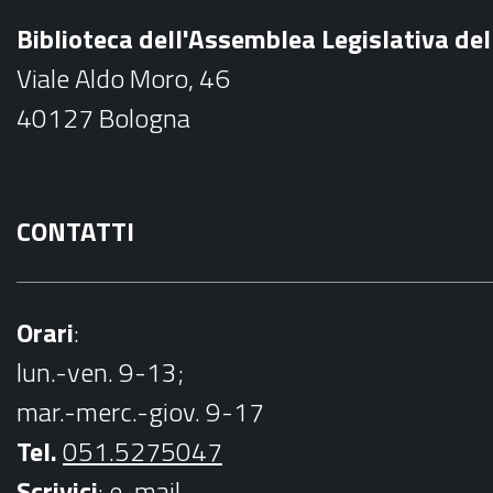
b
Biblioteca dell'Assemblea Legislativa d
o
Viale Aldo Moro, 46
o
40127 Bologna
k
CONTATTI
Orari
:
lun.-ven. 9-13;
mar.-merc.-giov. 9-17
Tel.
051.5275047
Scrivici
:
e-mail