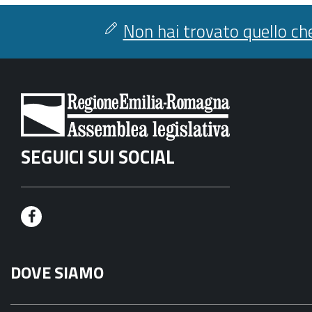
Non hai trovato quello che
SEGUICI SUI SOCIAL
F
a
DOVE SIAMO
c
e