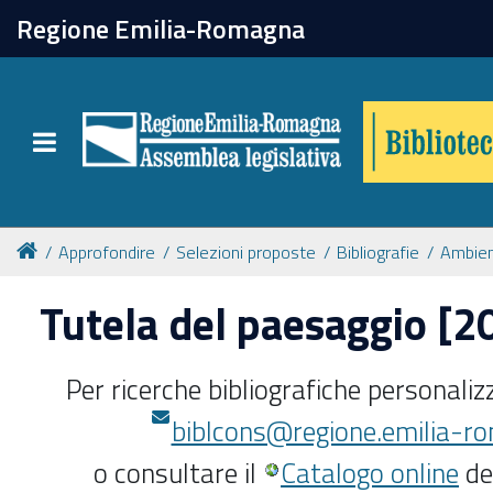
chiudi
Regione Emilia-Romagna
Biblioteca
Toggle navigation
Catalogo online
Collezioni
Approfondire
Selezioni proposte
Bibliografie
Ambie
Tutela del paesaggio [
Per approfondire
Per ricerche bibliografiche personalizz
Appuntamenti
biblcons@regione.emilia-ro
Prenotazione spazi
o consultare il
Catalogo online
del