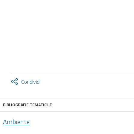
Attiva
Condividi
condividi
facebook
twitter
BIBLIOGRAFIE TEMATICHE
Ambiente