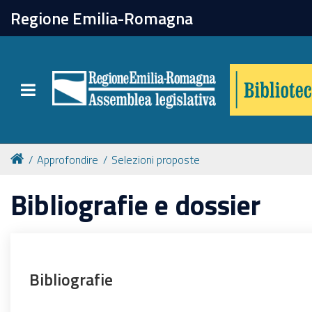
chiudi
Regione Emilia-Romagna
Biblioteca
Toggle navigation
Catalogo online
Collezioni
Approfondire
Selezioni proposte
Bibliografie e dossier
Per approfondire
Appuntamenti
Bibliografie
Prenotazione spazi