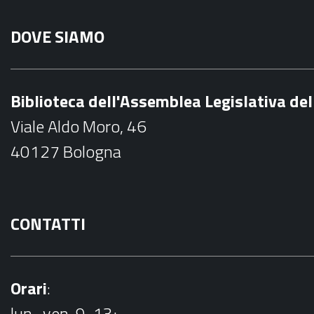
a
DOVE SIAMO
c
e
b
Biblioteca dell'Assemblea Legislativa d
o
Viale Aldo Moro, 46
o
40127 Bologna
k
CONTATTI
Orari
:
lun.-ven. 9-13;