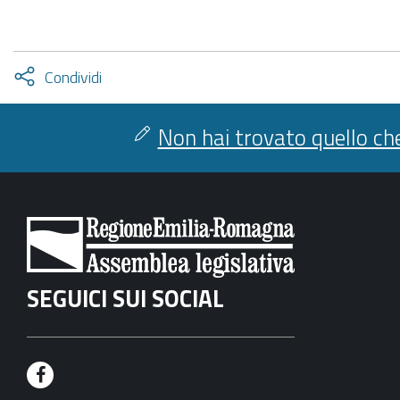
Attiva
Condividi
condividi
facebook
twitter
Non hai trovato quello che
SEGUICI SUI SOCIAL
F