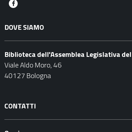
F
a
DOVE SIAMO
c
e
b
Biblioteca dell'Assemblea Legislativa d
o
Viale Aldo Moro, 46
o
40127 Bologna
k
CONTATTI