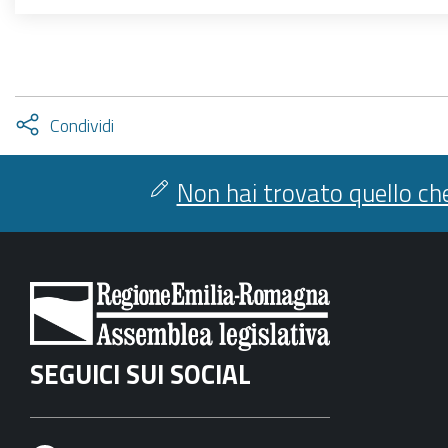
Attiva
Condividi
condividi
facebook
twitter
Non hai trovato quello che
SEGUICI SUI SOCIAL