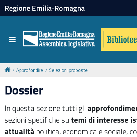
chiudi
Regione Emilia-Romagna
Biblioteca
Toggle navigation
Catalogo online
Collezioni
Approfondire
Selezioni proposte
Dossier
Per approfondire
In questa sezione tutti gli
approfondimen
Appuntamenti
sezioni specifiche su
temi di interesse is
Prenotazione spazi
attualità
politica, economica e sociale, c